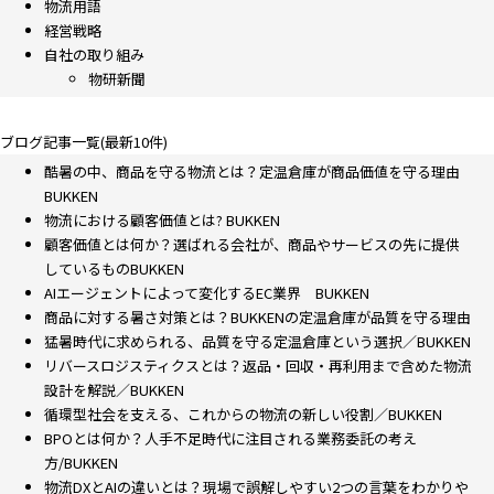
物流用語
経営戦略
自社の取り組み
物研新聞
ブログ記事一覧(最新10件)
酷暑の中、商品を守る物流とは？定温倉庫が商品価値を守る理由
BUKKEN
物流における顧客価値とは? BUKKEN
顧客価値とは何か？選ばれる会社が、商品やサービスの先に提供
しているものBUKKEN
AIエージェントによって変化するEC業界 BUKKEN
商品に対する暑さ対策とは？BUKKENの定温倉庫が品質を守る理由
猛暑時代に求められる、品質を守る定温倉庫という選択／BUKKEN
リバースロジスティクスとは？返品・回収・再利用まで含めた物流
設計を解説／BUKKEN
循環型社会を支える、これからの物流の新しい役割／BUKKEN
BPOとは何か？人手不足時代に注目される業務委託の考え
方/BUKKEN
物流DXとAIの違いとは？現場で誤解しやすい2つの言葉をわかりや