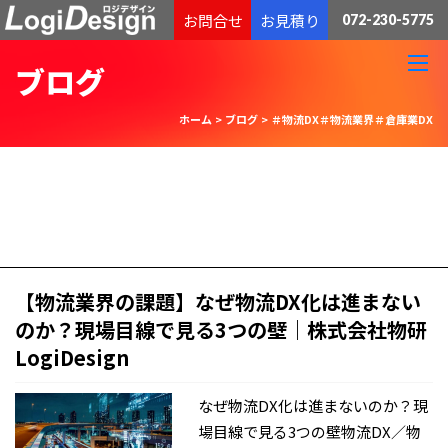
通販物流専門 低価格・発送代行のロジデザイン
お問合せ
お見積り
072-230-5775
ブログ
ホーム
>
ブログ
>
＃物流DX＃物流業界＃倉庫業DX
【物流業界の課題】なぜ物流DX化は進まない
のか？現場目線で見る3つの壁｜株式会社物研
LogiDesign
なぜ物流DX化は進まないのか？現
場目線で見る3つの壁物流DX／物