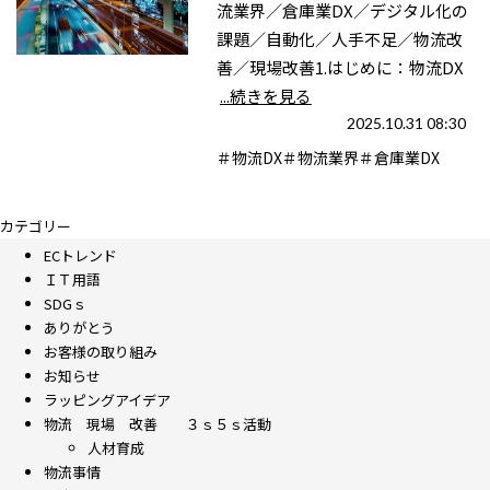
流業界／倉庫業DX／デジタル化の
課題／自動化／人手不足／物流改
善／現場改善1.はじめに：物流DX
...続きを見る
2025.10.31 08:30
＃物流DX＃物流業界＃倉庫業DX
カテゴリー
ECトレンド
ＩＴ用語
SDGｓ
ありがとう
お客様の取り組み
お知らせ
ラッピングアイデア
物流 現場 改善 ３ｓ５ｓ活動
人材育成
物流事情