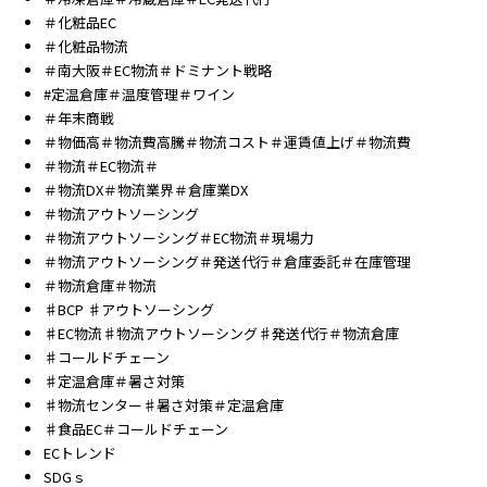
＃化粧品EC
＃化粧品物流
＃南大阪＃EC物流＃ドミナント戦略
#定温倉庫＃温度管理＃ワイン
＃年末商戦
＃物価高＃物流費高騰＃物流コスト＃運賃値上げ＃物流費
＃物流＃EC物流＃
＃物流DX＃物流業界＃倉庫業DX
＃物流アウトソーシング
＃物流アウトソーシング＃EC物流＃現場力
＃物流アウトソーシング＃発送代行＃倉庫委託＃在庫管理
＃物流倉庫＃物流
♯BCP ♯アウトソーシング
♯EC物流♯物流アウトソーシング♯発送代行＃物流倉庫
♯コールドチェーン
♯定温倉庫＃暑さ対策
♯物流センター♯暑さ対策＃定温倉庫
♯食品EC＃コールドチェーン
ECトレンド
SDGｓ