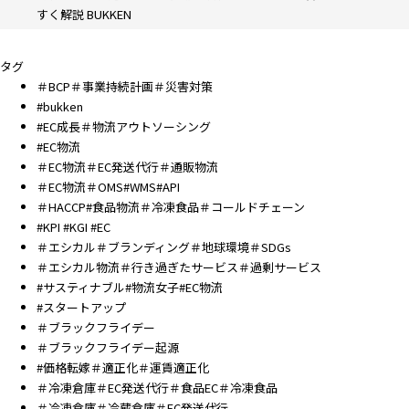
すく解説 BUKKEN
タグ
＃BCP＃事業持続計画＃災害対策
#bukken
#EC成長＃物流アウトソーシング
#EC物流
＃EC物流＃EC発送代行＃通販物流
＃EC物流＃OMS#WMS#API
＃HACCP#食品物流＃冷凍食品＃コールドチェーン
#KPI #KGI #EC
＃エシカル＃ブランディング＃地球環境＃SDGs
＃エシカル物流＃行き過ぎたサービス＃過剰サービス
#サスティナブル#物流女子#EC物流
#スタートアップ
＃ブラックフライデー
＃ブラックフライデー起源
#価格転嫁＃適正化＃運賃適正化
＃冷凍倉庫＃EC発送代行＃食品EC＃冷凍食品
＃冷凍倉庫＃冷蔵倉庫＃EC発送代行