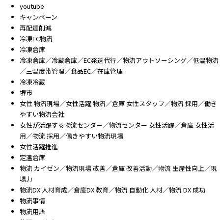
youtube
キャンペーン
再配達削減
冷凍EC物流
冷凍倉庫
冷凍倉庫／冷蔵倉庫／EC発送代行／物流アウトソーシング／低温物流
／三温度帯管理／食品EC／在庫管理
冷凍冷蔵
堺市
女性 物流現場／女性活躍 物流／倉庫 女性スタッフ／物流 採用／働き
やすい物流会社
女性が活躍する物流センター／物流センター 女性活躍／倉庫 女性活
用／物流 採用／働きやすい物流現場
女性活躍推進
定温倉庫
物流 カイゼン／物流現場 改善／倉庫 改善活動／物流 生産性向上／現
場力
物流DX 人材育成／倉庫DX 教育／物流 自動化 人材／物流 DX 成功
物流事情
物流用語