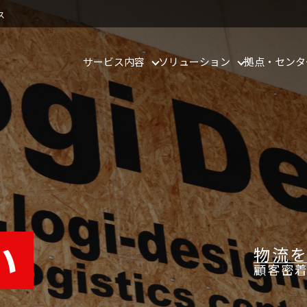
ス
サービス内容
ソリューション
拠点・センタ
格・発送代行のロジデザイン
い
物流
顧客密着