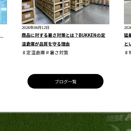
2026年06月12日
20
界
商品に対する暑さ対策とは？BUKKENの定
猛
温倉庫が品質を守る理由
と
♯定温倉庫＃暑さ対策
♯
ブログ一覧