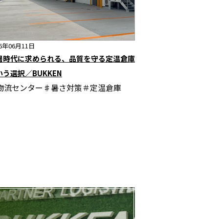
26年06月11日
暑時代に求められる、品質を守る定温倉庫
いう選択／BUKKEN
物流センター♯暑さ対策＃定温倉庫