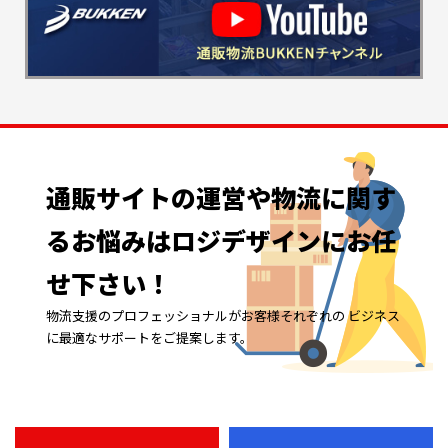
通販サイトの
運営や
物流に
関す
る
お悩みは
ロジデザインに
お任
せ下さい！
物流支援のプロフェッショナルがお客様それぞれの ビジネス
に最適なサポートをご提案します。