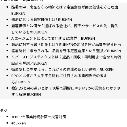
酷暑の中、商品を守る物流とは？定温倉庫が商品価値を守る理由
BUKKEN
物流における顧客価値とは? BUKKEN
顧客価値とは何か？選ばれる会社が、商品やサービスの先に提供
しているものBUKKEN
AIエージェントによって変化するEC業界 BUKKEN
商品に対する暑さ対策とは？BUKKENの定温倉庫が品質を守る理由
猛暑時代に求められる、品質を守る定温倉庫という選択／BUKKEN
リバースロジスティクスとは？返品・回収・再利用まで含めた物流
設計を解説／BUKKEN
循環型社会を支える、これからの物流の新しい役割／BUKKEN
BPOとは何か？人手不足時代に注目される業務委託の考え
方/BUKKEN
物流DXとAIの違いとは？現場で誤解しやすい2つの言葉をわかりや
すく解説 BUKKEN
タグ
＃BCP＃事業持続計画＃災害対策
#bukken