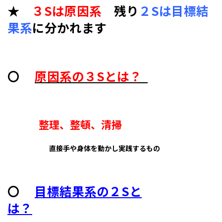
★
３Sは原因系
残り
２Sは目標結
果系
に分かれます
〇
原因系の３Sとは？
整理、整頓、清掃
直接手や身体を動かし実践するもの
〇
目標結果系の２Sと
は？