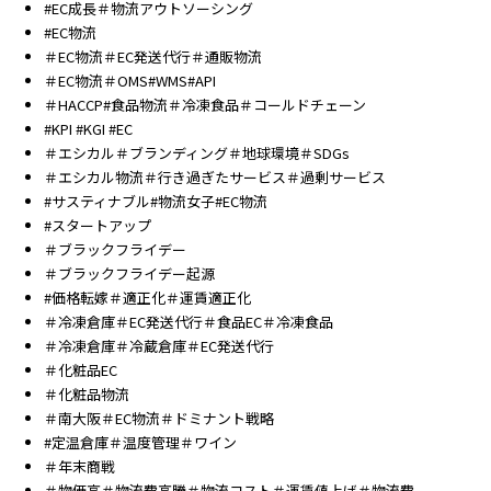
#EC成長＃物流アウトソーシング
#EC物流
＃EC物流＃EC発送代行＃通販物流
＃EC物流＃OMS#WMS#API
＃HACCP#食品物流＃冷凍食品＃コールドチェーン
#KPI #KGI #EC
＃エシカル＃ブランディング＃地球環境＃SDGs
＃エシカル物流＃行き過ぎたサービス＃過剰サービス
#サスティナブル#物流女子#EC物流
#スタートアップ
＃ブラックフライデー
＃ブラックフライデー起源
#価格転嫁＃適正化＃運賃適正化
＃冷凍倉庫＃EC発送代行＃食品EC＃冷凍食品
＃冷凍倉庫＃冷蔵倉庫＃EC発送代行
＃化粧品EC
＃化粧品物流
＃南大阪＃EC物流＃ドミナント戦略
#定温倉庫＃温度管理＃ワイン
＃年末商戦
＃物価高＃物流費高騰＃物流コスト＃運賃値上げ＃物流費