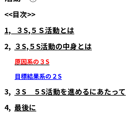
<<目次>>
1,
３S,５Ｓ活動とは
2,
３S,５S活動の中身とは
原因系の３S
目標結果系の２S
3,
３S ５S活動を進めるにあたって
4,
最後に