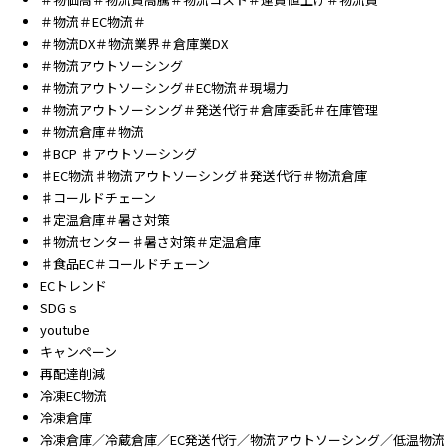
＃物流＃EC物流＃
＃物流DX＃物流業界＃倉庫業DX
＃物流アウトソーシング
＃物流アウトソーシング＃EC物流＃現場力
＃物流アウトソーシング＃発送代行＃倉庫委託＃在庫管理
＃物流倉庫＃物流
♯BCP ♯アウトソーシング
♯EC物流♯物流アウトソーシング♯発送代行＃物流倉庫
♯コールドチェーン
♯定温倉庫＃暑さ対策
♯物流センター♯暑さ対策＃定温倉庫
♯食品EC＃コールドチェーン
ECトレンド
SDGｓ
youtube
キャンペーン
再配達削減
冷凍EC物流
冷凍倉庫
冷凍倉庫／冷蔵倉庫／EC発送代行／物流アウトソーシング／低温物流