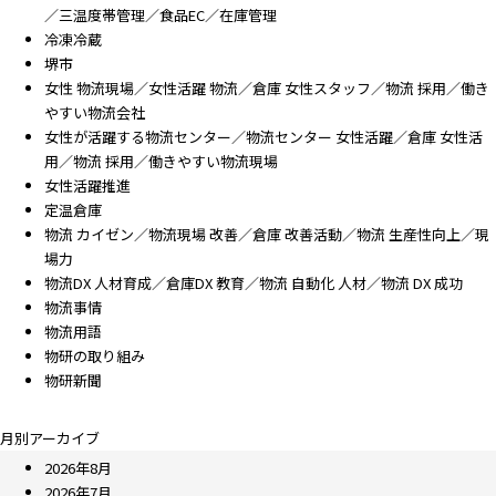
／三温度帯管理／食品EC／在庫管理
冷凍冷蔵
堺市
女性 物流現場／女性活躍 物流／倉庫 女性スタッフ／物流 採用／働き
やすい物流会社
女性が活躍する物流センター／物流センター 女性活躍／倉庫 女性活
用／物流 採用／働きやすい物流現場
女性活躍推進
定温倉庫
物流 カイゼン／物流現場 改善／倉庫 改善活動／物流 生産性向上／現
場力
物流DX 人材育成／倉庫DX 教育／物流 自動化 人材／物流 DX 成功
物流事情
物流用語
物研の取り組み
物研新聞
月別アーカイブ
2026年8月
2026年7月