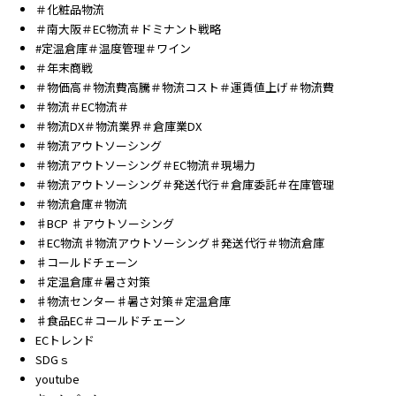
＃化粧品物流
＃南大阪＃EC物流＃ドミナント戦略
#定温倉庫＃温度管理＃ワイン
＃年末商戦
＃物価高＃物流費高騰＃物流コスト＃運賃値上げ＃物流費
＃物流＃EC物流＃
＃物流DX＃物流業界＃倉庫業DX
＃物流アウトソーシング
＃物流アウトソーシング＃EC物流＃現場力
＃物流アウトソーシング＃発送代行＃倉庫委託＃在庫管理
＃物流倉庫＃物流
♯BCP ♯アウトソーシング
♯EC物流♯物流アウトソーシング♯発送代行＃物流倉庫
♯コールドチェーン
♯定温倉庫＃暑さ対策
♯物流センター♯暑さ対策＃定温倉庫
♯食品EC＃コールドチェーン
ECトレンド
SDGｓ
youtube