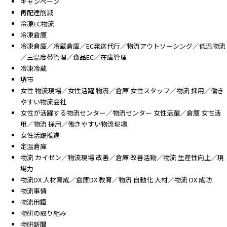
キャンペーン
再配達削減
冷凍EC物流
冷凍倉庫
冷凍倉庫／冷蔵倉庫／EC発送代行／物流アウトソーシング／低温物流
／三温度帯管理／食品EC／在庫管理
冷凍冷蔵
堺市
女性 物流現場／女性活躍 物流／倉庫 女性スタッフ／物流 採用／働き
やすい物流会社
女性が活躍する物流センター／物流センター 女性活躍／倉庫 女性活
用／物流 採用／働きやすい物流現場
女性活躍推進
定温倉庫
物流 カイゼン／物流現場 改善／倉庫 改善活動／物流 生産性向上／現
場力
物流DX 人材育成／倉庫DX 教育／物流 自動化 人材／物流 DX 成功
物流事情
物流用語
物研の取り組み
物研新聞