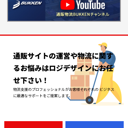
通販サイトの
運営や
物流に
関す
る
お悩みは
ロジデザインに
お任
せ下さい！
物流支援のプロフェッショナルがお客様それぞれの ビジネス
に最適なサポートをご提案します。