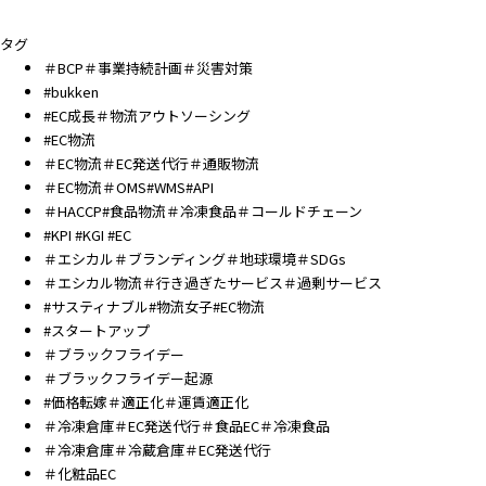
タグ
＃BCP＃事業持続計画＃災害対策
#bukken
#EC成長＃物流アウトソーシング
#EC物流
＃EC物流＃EC発送代行＃通販物流
＃EC物流＃OMS#WMS#API
＃HACCP#食品物流＃冷凍食品＃コールドチェーン
#KPI #KGI #EC
＃エシカル＃ブランディング＃地球環境＃SDGs
＃エシカル物流＃行き過ぎたサービス＃過剰サービス
#サスティナブル#物流女子#EC物流
#スタートアップ
＃ブラックフライデー
＃ブラックフライデー起源
#価格転嫁＃適正化＃運賃適正化
＃冷凍倉庫＃EC発送代行＃食品EC＃冷凍食品
＃冷凍倉庫＃冷蔵倉庫＃EC発送代行
＃化粧品EC