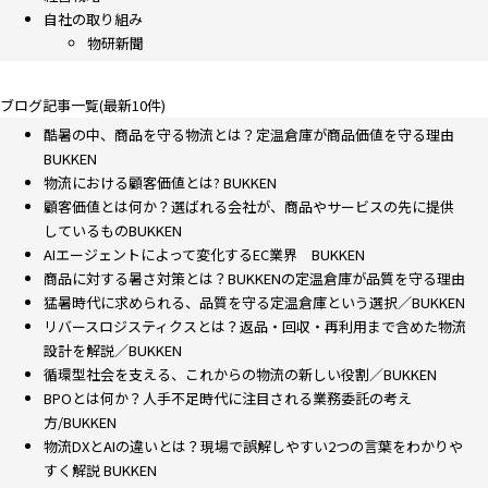
自社の取り組み
物研新聞
ブログ記事一覧(最新10件)
酷暑の中、商品を守る物流とは？定温倉庫が商品価値を守る理由
BUKKEN
物流における顧客価値とは? BUKKEN
顧客価値とは何か？選ばれる会社が、商品やサービスの先に提供
しているものBUKKEN
AIエージェントによって変化するEC業界 BUKKEN
商品に対する暑さ対策とは？BUKKENの定温倉庫が品質を守る理由
猛暑時代に求められる、品質を守る定温倉庫という選択／BUKKEN
リバースロジスティクスとは？返品・回収・再利用まで含めた物流
設計を解説／BUKKEN
循環型社会を支える、これからの物流の新しい役割／BUKKEN
BPOとは何か？人手不足時代に注目される業務委託の考え
方/BUKKEN
物流DXとAIの違いとは？現場で誤解しやすい2つの言葉をわかりや
すく解説 BUKKEN