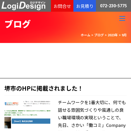
通販物流専門 低価格・発送代行のロジデザイン
お問合せ
お見積り
072-230-5775
ブログ
ホーム
>
ブログ
>
2023年
>
9月
堺市のHPに掲載されました！
チームワークを1番大切に、何でも
話せる雰囲気づくりや風通しの良
い職場環境の実現ということで、
先日、さかい「働コミ」Company