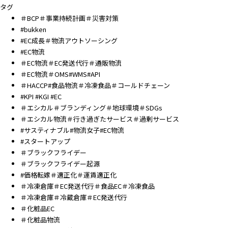
タグ
＃BCP＃事業持続計画＃災害対策
#bukken
#EC成長＃物流アウトソーシング
#EC物流
＃EC物流＃EC発送代行＃通販物流
＃EC物流＃OMS#WMS#API
＃HACCP#食品物流＃冷凍食品＃コールドチェーン
#KPI #KGI #EC
＃エシカル＃ブランディング＃地球環境＃SDGs
＃エシカル物流＃行き過ぎたサービス＃過剰サービス
#サスティナブル#物流女子#EC物流
#スタートアップ
＃ブラックフライデー
＃ブラックフライデー起源
#価格転嫁＃適正化＃運賃適正化
＃冷凍倉庫＃EC発送代行＃食品EC＃冷凍食品
＃冷凍倉庫＃冷蔵倉庫＃EC発送代行
＃化粧品EC
＃化粧品物流