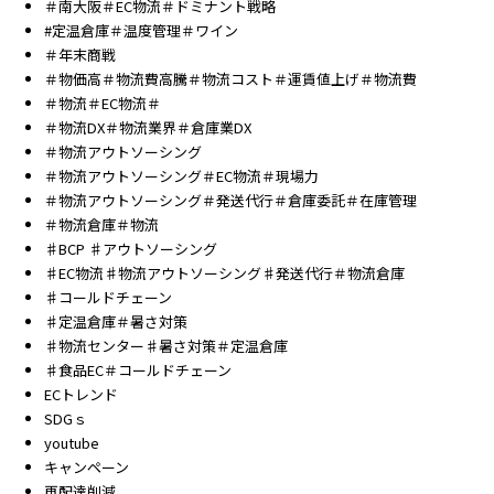
＃南大阪＃EC物流＃ドミナント戦略
#定温倉庫＃温度管理＃ワイン
＃年末商戦
＃物価高＃物流費高騰＃物流コスト＃運賃値上げ＃物流費
＃物流＃EC物流＃
＃物流DX＃物流業界＃倉庫業DX
＃物流アウトソーシング
＃物流アウトソーシング＃EC物流＃現場力
＃物流アウトソーシング＃発送代行＃倉庫委託＃在庫管理
＃物流倉庫＃物流
♯BCP ♯アウトソーシング
♯EC物流♯物流アウトソーシング♯発送代行＃物流倉庫
♯コールドチェーン
♯定温倉庫＃暑さ対策
♯物流センター♯暑さ対策＃定温倉庫
♯食品EC＃コールドチェーン
ECトレンド
SDGｓ
youtube
キャンペーン
再配達削減