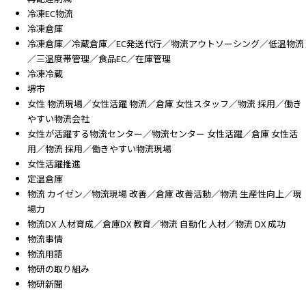
冷凍EC物流
冷凍倉庫
冷凍倉庫／冷蔵倉庫／EC発送代行／物流アウトソーシング／低温物流
／三温度帯管理／食品EC／在庫管理
冷凍冷蔵
堺市
女性 物流現場／女性活躍 物流／倉庫 女性スタッフ／物流 採用／働き
やすい物流会社
女性が活躍する物流センター／物流センター 女性活躍／倉庫 女性活
用／物流 採用／働きやすい物流現場
女性活躍推進
定温倉庫
物流 カイゼン／物流現場 改善／倉庫 改善活動／物流 生産性向上／現
場力
物流DX 人材育成／倉庫DX 教育／物流 自動化 人材／物流 DX 成功
物流事情
物流用語
物研の取り組み
物研新聞