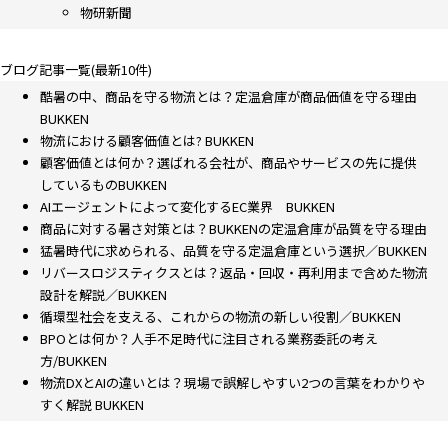
物研新聞
ブログ記事一覧(最新10件)
酷暑の中、商品を守る物流とは？定温倉庫が商品価値を守る理由
BUKKEN
物流における顧客価値とは? BUKKEN
顧客価値とは何か？選ばれる会社が、商品やサービスの先に提供
しているものBUKKEN
AIエージェントによって変化するEC業界 BUKKEN
商品に対する暑さ対策とは？BUKKENの定温倉庫が品質を守る理由
猛暑時代に求められる、品質を守る定温倉庫という選択／BUKKEN
リバースロジスティクスとは？返品・回収・再利用まで含めた物流
設計を解説／BUKKEN
循環型社会を支える、これからの物流の新しい役割／BUKKEN
BPOとは何か？人手不足時代に注目される業務委託の考え
方/BUKKEN
物流DXとAIの違いとは？現場で誤解しやすい2つの言葉をわかりや
すく解説 BUKKEN