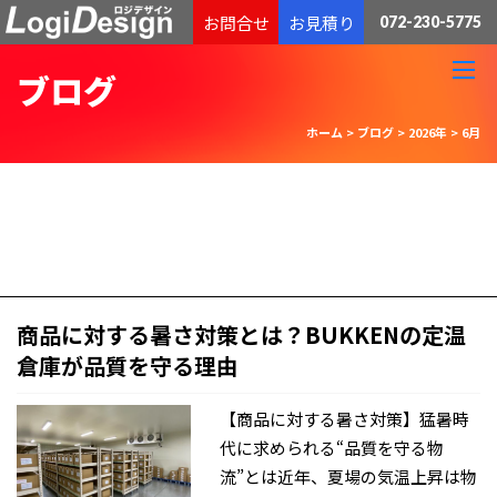
通販物流専門 低価格・発送代行のロジデザイン
お問合せ
お見積り
072-230-5775
ブログ
ホーム
>
ブログ
>
2026年
>
6月
商品に対する暑さ対策とは？BUKKENの定温
倉庫が品質を守る理由
【商品に対する暑さ対策】猛暑時
代に求められる“品質を守る物
流”とは近年、夏場の気温上昇は物