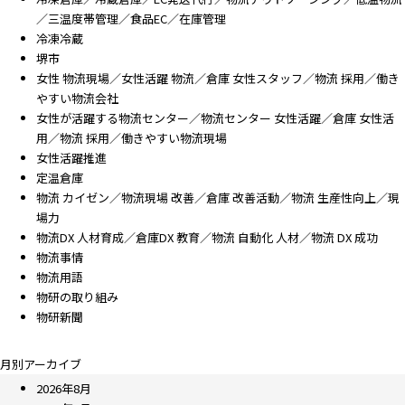
／三温度帯管理／食品EC／在庫管理
冷凍冷蔵
堺市
女性 物流現場／女性活躍 物流／倉庫 女性スタッフ／物流 採用／働き
やすい物流会社
女性が活躍する物流センター／物流センター 女性活躍／倉庫 女性活
用／物流 採用／働きやすい物流現場
女性活躍推進
定温倉庫
物流 カイゼン／物流現場 改善／倉庫 改善活動／物流 生産性向上／現
場力
物流DX 人材育成／倉庫DX 教育／物流 自動化 人材／物流 DX 成功
物流事情
物流用語
物研の取り組み
物研新聞
月別アーカイブ
2026年8月