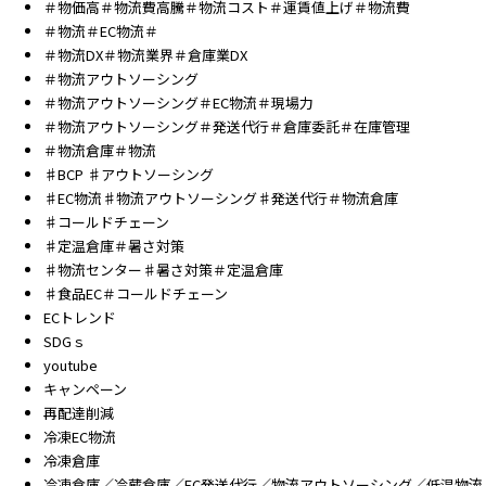
＃物価高＃物流費高騰＃物流コスト＃運賃値上げ＃物流費
＃物流＃EC物流＃
＃物流DX＃物流業界＃倉庫業DX
＃物流アウトソーシング
＃物流アウトソーシング＃EC物流＃現場力
＃物流アウトソーシング＃発送代行＃倉庫委託＃在庫管理
＃物流倉庫＃物流
♯BCP ♯アウトソーシング
♯EC物流♯物流アウトソーシング♯発送代行＃物流倉庫
♯コールドチェーン
♯定温倉庫＃暑さ対策
♯物流センター♯暑さ対策＃定温倉庫
♯食品EC＃コールドチェーン
ECトレンド
SDGｓ
youtube
キャンペーン
再配達削減
冷凍EC物流
冷凍倉庫
冷凍倉庫／冷蔵倉庫／EC発送代行／物流アウトソーシング／低温物流