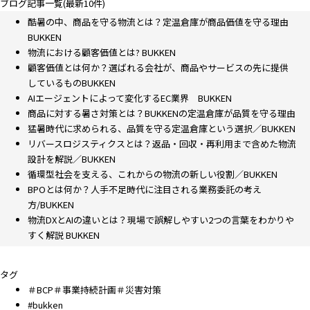
ブログ記事一覧(最新10件)
酷暑の中、商品を守る物流とは？定温倉庫が商品価値を守る理由
BUKKEN
物流における顧客価値とは? BUKKEN
顧客価値とは何か？選ばれる会社が、商品やサービスの先に提供
しているものBUKKEN
AIエージェントによって変化するEC業界 BUKKEN
商品に対する暑さ対策とは？BUKKENの定温倉庫が品質を守る理由
猛暑時代に求められる、品質を守る定温倉庫という選択／BUKKEN
リバースロジスティクスとは？返品・回収・再利用まで含めた物流
設計を解説／BUKKEN
循環型社会を支える、これからの物流の新しい役割／BUKKEN
BPOとは何か？人手不足時代に注目される業務委託の考え
方/BUKKEN
物流DXとAIの違いとは？現場で誤解しやすい2つの言葉をわかりや
すく解説 BUKKEN
タグ
＃BCP＃事業持続計画＃災害対策
#bukken