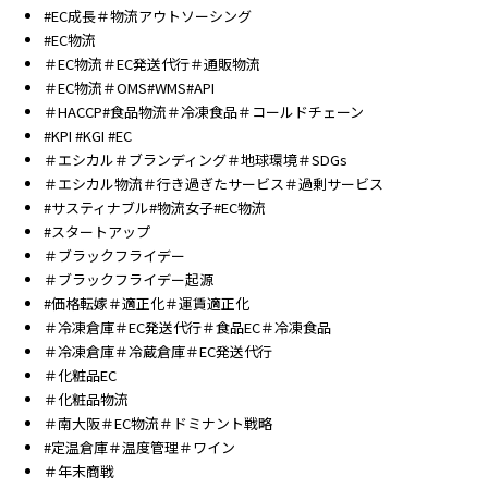
#EC成長＃物流アウトソーシング
#EC物流
＃EC物流＃EC発送代行＃通販物流
＃EC物流＃OMS#WMS#API
＃HACCP#食品物流＃冷凍食品＃コールドチェーン
#KPI #KGI #EC
＃エシカル＃ブランディング＃地球環境＃SDGs
＃エシカル物流＃行き過ぎたサービス＃過剰サービス
#サスティナブル#物流女子#EC物流
#スタートアップ
＃ブラックフライデー
＃ブラックフライデー起源
#価格転嫁＃適正化＃運賃適正化
＃冷凍倉庫＃EC発送代行＃食品EC＃冷凍食品
＃冷凍倉庫＃冷蔵倉庫＃EC発送代行
＃化粧品EC
＃化粧品物流
＃南大阪＃EC物流＃ドミナント戦略
#定温倉庫＃温度管理＃ワイン
＃年末商戦