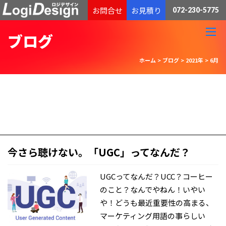
通販物流専門 低価格・発送代行のロジデザイン
お問合せ
お見積り
072-230-5775
ブログ
ホーム
>
ブログ
>
2021年
>
6月
今さら聴けない。「UGC」ってなんだ？
UGCってなんだ？UCC？コーヒー
のこと？なんでやねん！いやい
や！どうも最近重要性の高まる、
マーケティング用語の事らしい