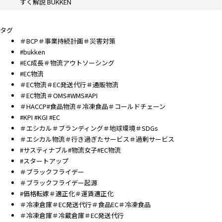
すく解説 BUKKEN
タグ
＃BCP＃事業持続計画＃災害対策
#bukken
#EC成長＃物流アウトソーシング
#EC物流
＃EC物流＃EC発送代行＃通販物流
＃EC物流＃OMS#WMS#API
＃HACCP#食品物流＃冷凍食品＃コールドチェーン
#KPI #KGI #EC
＃エシカル＃ブランディング＃地球環境＃SDGs
＃エシカル物流＃行き過ぎたサービス＃過剰サービス
#サスティナブル#物流女子#EC物流
#スタートアップ
＃ブラックフライデー
＃ブラックフライデー起源
#価格転嫁＃適正化＃運賃適正化
＃冷凍倉庫＃EC発送代行＃食品EC＃冷凍食品
＃冷凍倉庫＃冷蔵倉庫＃EC発送代行