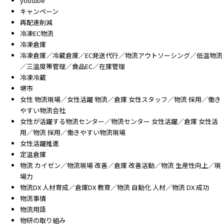
youtube
キャンペーン
再配達削減
冷凍EC物流
冷凍倉庫
冷凍倉庫／冷蔵倉庫／EC発送代行／物流アウトソーシング／低温物流
／三温度帯管理／食品EC／在庫管理
冷凍冷蔵
堺市
女性 物流現場／女性活躍 物流／倉庫 女性スタッフ／物流 採用／働き
やすい物流会社
女性が活躍する物流センター／物流センター 女性活躍／倉庫 女性活
用／物流 採用／働きやすい物流現場
女性活躍推進
定温倉庫
物流 カイゼン／物流現場 改善／倉庫 改善活動／物流 生産性向上／現
場力
物流DX 人材育成／倉庫DX 教育／物流 自動化 人材／物流 DX 成功
物流事情
物流用語
物研の取り組み