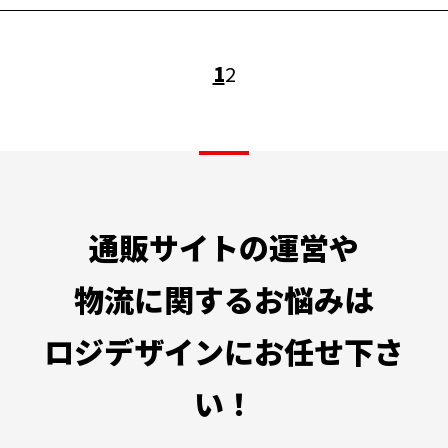
投
1
2
稿
の
ペ
ー
ジ
通販サイトの運営や
送
物流に関するお悩みは
り
ロジデザインにお任せ下さ
い！