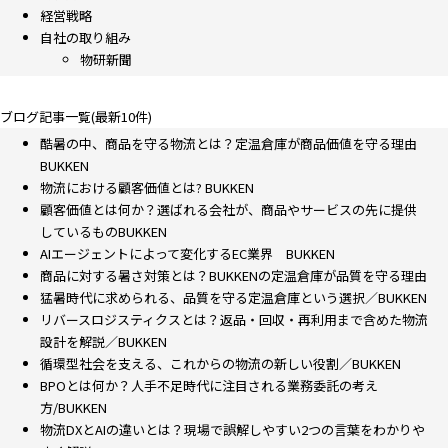
経営戦略
自社の取り組み
物研新聞
ブログ記事一覧(最新10件)
酷暑の中、商品を守る物流とは？定温倉庫が商品価値を守る理由
BUKKEN
物流における顧客価値とは? BUKKEN
顧客価値とは何か？選ばれる会社が、商品やサービスの先に提供
しているものBUKKEN
AIエージェントによって変化するEC業界 BUKKEN
商品に対する暑さ対策とは？BUKKENの定温倉庫が品質を守る理由
猛暑時代に求められる、品質を守る定温倉庫という選択／BUKKEN
リバースロジスティクスとは？返品・回収・再利用まで含めた物流
設計を解説／BUKKEN
循環型社会を支える、これからの物流の新しい役割／BUKKEN
BPOとは何か？人手不足時代に注目される業務委託の考え
方/BUKKEN
物流DXとAIの違いとは？現場で誤解しやすい2つの言葉をわかりや