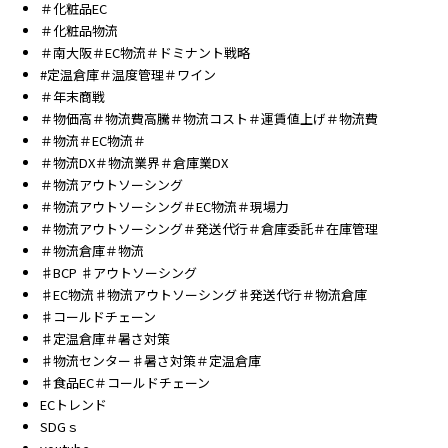
＃化粧品EC
＃化粧品物流
＃南大阪＃EC物流＃ドミナント戦略
#定温倉庫＃温度管理＃ワイン
＃年末商戦
＃物価高＃物流費高騰＃物流コスト＃運賃値上げ＃物流費
＃物流＃EC物流＃
＃物流DX＃物流業界＃倉庫業DX
＃物流アウトソーシング
＃物流アウトソーシング＃EC物流＃現場力
＃物流アウトソーシング＃発送代行＃倉庫委託＃在庫管理
＃物流倉庫＃物流
♯BCP ♯アウトソーシング
♯EC物流♯物流アウトソーシング♯発送代行＃物流倉庫
♯コールドチェーン
♯定温倉庫＃暑さ対策
♯物流センター♯暑さ対策＃定温倉庫
♯食品EC＃コールドチェーン
ECトレンド
SDGｓ