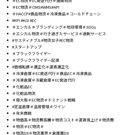
＃EC物流＃EC発送代行＃通販物流
＃EC物流＃OMS#WMS#API
＃HACCP#食品物流＃冷凍食品＃コールドチェーン
#KPI #KGI #EC
＃エシカル＃ブランディング＃地球環境＃SDGs
＃エシカル物流＃行き過ぎたサービス＃過剰サービス
#サスティナブル#物流女子#EC物流
#スタートアップ
＃ブラックフライデー
＃ブラックフライデー起源
#価格転嫁＃適正化＃運賃適正化
＃冷凍倉庫＃EC発送代行＃食品EC＃冷凍食品
＃冷凍倉庫＃冷蔵倉庫＃EC発送代行
＃化粧品EC
＃化粧品物流
＃南大阪＃EC物流＃ドミナント戦略
#定温倉庫＃温度管理＃ワイン
＃年末商戦
＃物価高＃物流費高騰＃物流コスト＃運賃値上げ＃物流費
＃物流＃EC物流＃
＃物流DX＃物流業界＃倉庫業DX