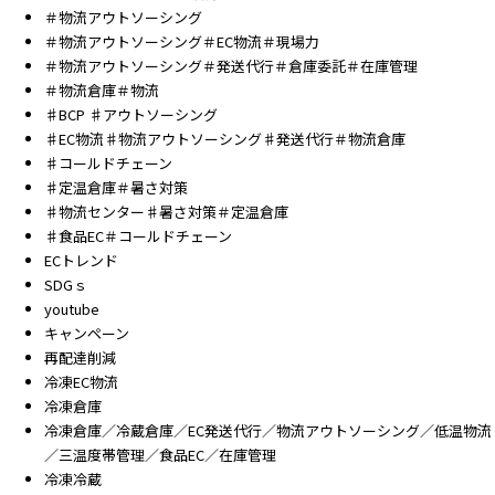
＃物流アウトソーシング
＃物流アウトソーシング＃EC物流＃現場力
＃物流アウトソーシング＃発送代行＃倉庫委託＃在庫管理
＃物流倉庫＃物流
♯BCP ♯アウトソーシング
♯EC物流♯物流アウトソーシング♯発送代行＃物流倉庫
♯コールドチェーン
♯定温倉庫＃暑さ対策
♯物流センター♯暑さ対策＃定温倉庫
♯食品EC＃コールドチェーン
ECトレンド
SDGｓ
youtube
キャンペーン
再配達削減
冷凍EC物流
冷凍倉庫
冷凍倉庫／冷蔵倉庫／EC発送代行／物流アウトソーシング／低温物流
／三温度帯管理／食品EC／在庫管理
冷凍冷蔵