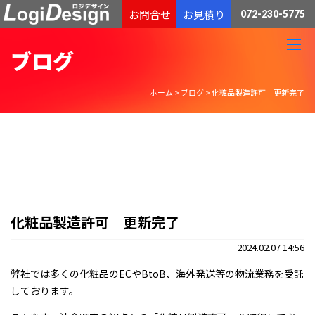
通販物流専門 低価格・発送代行のロジデザイン
お問合せ
お見積り
072-230-5775
ブログ
ホーム
>
ブログ
>
化粧品製造許可 更新完了
化粧品製造許可 更新完了
2024.02.07 14:56
弊社では多くの化粧品のECやBtoB、海外発送等の物流業務を受託
しております。