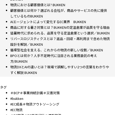
物流における顧客価値とは? BUKKEN
顧客価値とは何か？選ばれる会社が、商品やサービスの先に提供
しているものBUKKEN
AIエージェントによって変化するEC業界 BUKKEN
商品に対する暑さ対策とは？BUKKENの定温倉庫が品質を守る理由
猛暑時代に求められる、品質を守る定温倉庫という選択／BUKKEN
リバースロジスティクスとは？返品・回収・再利用まで含めた物流
設計を解説／BUKKEN
循環型社会を支える、これからの物流の新しい役割／BUKKEN
BPOとは何か？人手不足時代に注目される業務委託の考え
方/BUKKEN
物流DXとAIの違いとは？現場で誤解しやすい2つの言葉をわかりや
すく解説 BUKKEN
タグ
＃BCP＃事業持続計画＃災害対策
#bukken
#EC成長＃物流アウトソーシング
#EC物流