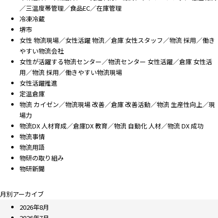
／三温度帯管理／食品EC／在庫管理
冷凍冷蔵
堺市
女性 物流現場／女性活躍 物流／倉庫 女性スタッフ／物流 採用／働き
やすい物流会社
女性が活躍する物流センター／物流センター 女性活躍／倉庫 女性活
用／物流 採用／働きやすい物流現場
女性活躍推進
定温倉庫
物流 カイゼン／物流現場 改善／倉庫 改善活動／物流 生産性向上／現
場力
物流DX 人材育成／倉庫DX 教育／物流 自動化 人材／物流 DX 成功
物流事情
物流用語
物研の取り組み
物研新聞
月別アーカイブ
2026年8月
2026年7月