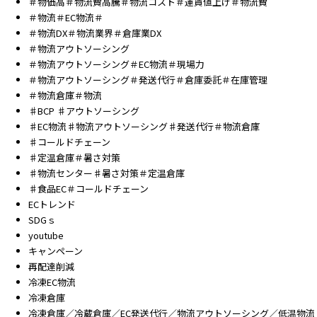
＃物価高＃物流費高騰＃物流コスト＃運賃値上げ＃物流費
＃物流＃EC物流＃
＃物流DX＃物流業界＃倉庫業DX
＃物流アウトソーシング
＃物流アウトソーシング＃EC物流＃現場力
＃物流アウトソーシング＃発送代行＃倉庫委託＃在庫管理
＃物流倉庫＃物流
♯BCP ♯アウトソーシング
♯EC物流♯物流アウトソーシング♯発送代行＃物流倉庫
♯コールドチェーン
♯定温倉庫＃暑さ対策
♯物流センター♯暑さ対策＃定温倉庫
♯食品EC＃コールドチェーン
ECトレンド
SDGｓ
youtube
キャンペーン
再配達削減
冷凍EC物流
冷凍倉庫
冷凍倉庫／冷蔵倉庫／EC発送代行／物流アウトソーシング／低温物流