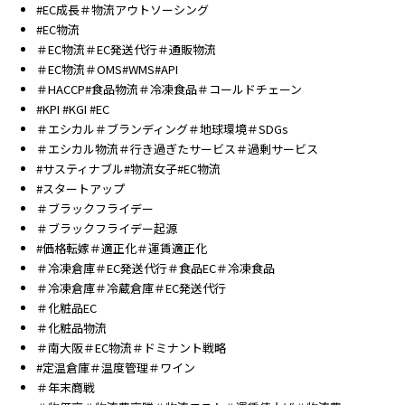
#EC成長＃物流アウトソーシング
#EC物流
＃EC物流＃EC発送代行＃通販物流
＃EC物流＃OMS#WMS#API
＃HACCP#食品物流＃冷凍食品＃コールドチェーン
#KPI #KGI #EC
＃エシカル＃ブランディング＃地球環境＃SDGs
＃エシカル物流＃行き過ぎたサービス＃過剰サービス
#サスティナブル#物流女子#EC物流
#スタートアップ
＃ブラックフライデー
＃ブラックフライデー起源
#価格転嫁＃適正化＃運賃適正化
＃冷凍倉庫＃EC発送代行＃食品EC＃冷凍食品
＃冷凍倉庫＃冷蔵倉庫＃EC発送代行
＃化粧品EC
＃化粧品物流
＃南大阪＃EC物流＃ドミナント戦略
#定温倉庫＃温度管理＃ワイン
＃年末商戦