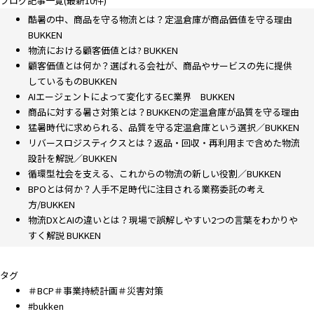
ブログ記事一覧(最新10件)
酷暑の中、商品を守る物流とは？定温倉庫が商品価値を守る理由
BUKKEN
物流における顧客価値とは? BUKKEN
顧客価値とは何か？選ばれる会社が、商品やサービスの先に提供
しているものBUKKEN
AIエージェントによって変化するEC業界 BUKKEN
商品に対する暑さ対策とは？BUKKENの定温倉庫が品質を守る理由
猛暑時代に求められる、品質を守る定温倉庫という選択／BUKKEN
リバースロジスティクスとは？返品・回収・再利用まで含めた物流
設計を解説／BUKKEN
循環型社会を支える、これからの物流の新しい役割／BUKKEN
BPOとは何か？人手不足時代に注目される業務委託の考え
方/BUKKEN
物流DXとAIの違いとは？現場で誤解しやすい2つの言葉をわかりや
すく解説 BUKKEN
タグ
＃BCP＃事業持続計画＃災害対策
#bukken