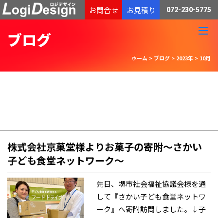
通販物流専門 低価格・発送代行のロジデザイン
お問合せ
お見積り
072-230-5775
ブログ
ホーム
>
ブログ
>
2023年
>
10月
株式会社京菓堂様よりお菓子の寄附～さかい
子ども食堂ネットワーク～
先日、堺市社会福祉協議会様を通
して『さかい子ども食堂ネットワ
ーク』へ寄附訪問しました。↓子