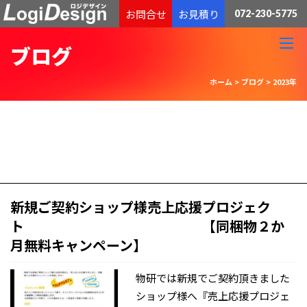
通販物流専門 低価格・発送代行のロジデザイン
お問合せ
お見積り
072-230-5775
ブログ
ホーム
>
ブログ
>
2023年
新規ご契約ショップ様売上応援プロジェク
ト 【同梱物２か
月無料キャンペーン】
物研では新規でご契約頂きました
ショップ様へ『売上応援プロジェ