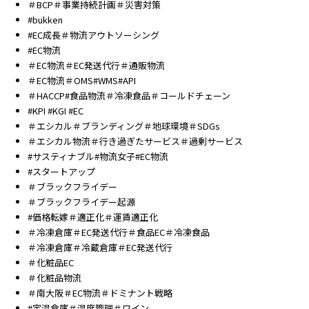
＃BCP＃事業持続計画＃災害対策
#bukken
#EC成長＃物流アウトソーシング
#EC物流
＃EC物流＃EC発送代行＃通販物流
＃EC物流＃OMS#WMS#API
＃HACCP#食品物流＃冷凍食品＃コールドチェーン
#KPI #KGI #EC
＃エシカル＃ブランディング＃地球環境＃SDGs
＃エシカル物流＃行き過ぎたサービス＃過剰サービス
#サスティナブル#物流女子#EC物流
#スタートアップ
＃ブラックフライデー
＃ブラックフライデー起源
#価格転嫁＃適正化＃運賃適正化
＃冷凍倉庫＃EC発送代行＃食品EC＃冷凍食品
＃冷凍倉庫＃冷蔵倉庫＃EC発送代行
＃化粧品EC
＃化粧品物流
＃南大阪＃EC物流＃ドミナント戦略
#定温倉庫＃温度管理＃ワイン