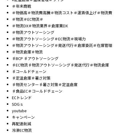
＃年末商戦
＃物価高＃物流費高騰＃物流コスト＃運賃値上げ＃物流費
＃物流＃EC物流＃
＃物流DX＃物流業界＃倉庫業DX
＃物流アウトソーシング
＃物流アウトソーシング＃EC物流＃現場力
＃物流アウトソーシング＃発送代行＃倉庫委託＃在庫管理
＃物流倉庫＃物流
♯BCP ♯アウトソーシング
♯EC物流♯物流アウトソーシング♯発送代行＃物流倉庫
♯コールドチェーン
♯定温倉庫＃暑さ対策
♯物流センター♯暑さ対策＃定温倉庫
♯食品EC＃コールドチェーン
ECトレンド
SDGｓ
youtube
キャンペーン
再配達削減
冷凍EC物流