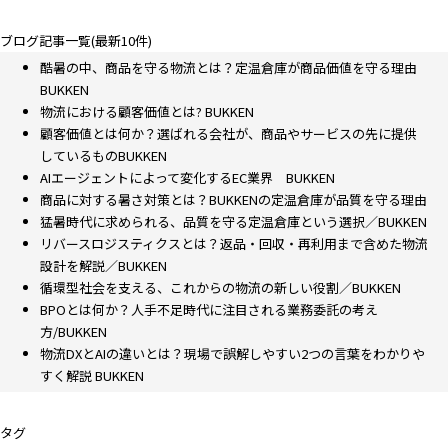
ブログ記事一覧(最新10件)
酷暑の中、商品を守る物流とは？定温倉庫が商品価値を守る理由
BUKKEN
物流における顧客価値とは? BUKKEN
顧客価値とは何か？選ばれる会社が、商品やサービスの先に提供
しているものBUKKEN
AIエージェントによって変化するEC業界 BUKKEN
商品に対する暑さ対策とは？BUKKENの定温倉庫が品質を守る理由
猛暑時代に求められる、品質を守る定温倉庫という選択／BUKKEN
リバースロジスティクスとは？返品・回収・再利用まで含めた物流
設計を解説／BUKKEN
循環型社会を支える、これからの物流の新しい役割／BUKKEN
BPOとは何か？人手不足時代に注目される業務委託の考え
方/BUKKEN
物流DXとAIの違いとは？現場で誤解しやすい2つの言葉をわかりや
すく解説 BUKKEN
タグ