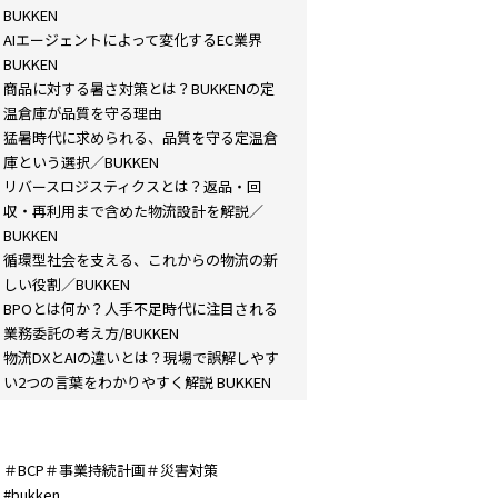
BUKKEN
AIエージェントによって変化するEC業界
BUKKEN
商品に対する暑さ対策とは？BUKKENの定
温倉庫が品質を守る理由
猛暑時代に求められる、品質を守る定温倉
庫という選択／BUKKEN
リバースロジスティクスとは？返品・回
収・再利用まで含めた物流設計を解説／
BUKKEN
循環型社会を支える、これからの物流の新
しい役割／BUKKEN
BPOとは何か？人手不足時代に注目される
業務委託の考え方/BUKKEN
物流DXとAIの違いとは？現場で誤解しやす
い2つの言葉をわかりやすく解説 BUKKEN
＃BCP＃事業持続計画＃災害対策
#bukken