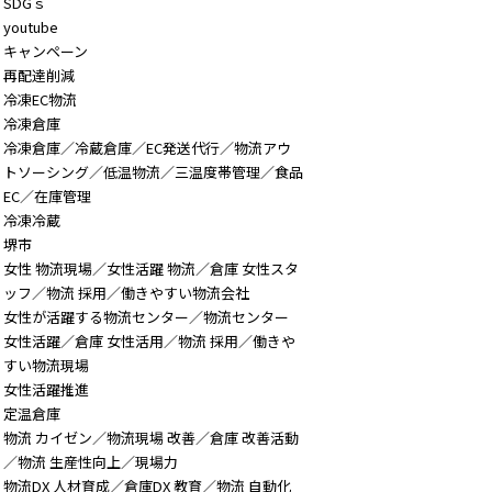
SDGｓ
youtube
キャンペーン
再配達削減
冷凍EC物流
冷凍倉庫
冷凍倉庫／冷蔵倉庫／EC発送代行／物流アウ
トソーシング／低温物流／三温度帯管理／食品
EC／在庫管理
冷凍冷蔵
堺市
女性 物流現場／女性活躍 物流／倉庫 女性スタ
ッフ／物流 採用／働きやすい物流会社
女性が活躍する物流センター／物流センター
女性活躍／倉庫 女性活用／物流 採用／働きや
すい物流現場
女性活躍推進
定温倉庫
物流 カイゼン／物流現場 改善／倉庫 改善活動
／物流 生産性向上／現場力
物流DX 人材育成／倉庫DX 教育／物流 自動化