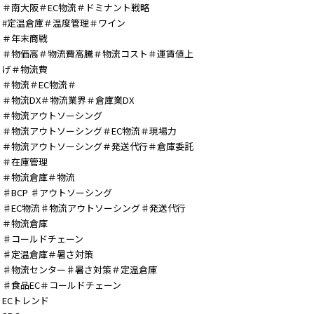
＃南大阪＃EC物流＃ドミナント戦略
#定温倉庫＃温度管理＃ワイン
＃年末商戦
＃物価高＃物流費高騰＃物流コスト＃運賃値上
げ＃物流費
＃物流＃EC物流＃
＃物流DX＃物流業界＃倉庫業DX
＃物流アウトソーシング
＃物流アウトソーシング＃EC物流＃現場力
＃物流アウトソーシング＃発送代行＃倉庫委託
＃在庫管理
＃物流倉庫＃物流
♯BCP ♯アウトソーシング
♯EC物流♯物流アウトソーシング♯発送代行
＃物流倉庫
♯コールドチェーン
♯定温倉庫＃暑さ対策
♯物流センター♯暑さ対策＃定温倉庫
♯食品EC＃コールドチェーン
ECトレンド