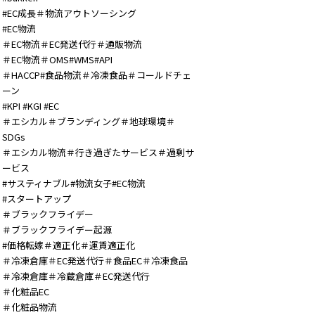
#EC成長＃物流アウトソーシング
#EC物流
＃EC物流＃EC発送代行＃通販物流
＃EC物流＃OMS#WMS#API
＃HACCP#食品物流＃冷凍食品＃コールドチェ
ーン
#KPI #KGI #EC
＃エシカル＃ブランディング＃地球環境＃
SDGs
＃エシカル物流＃行き過ぎたサービス＃過剰サ
ービス
#サスティナブル#物流女子#EC物流
#スタートアップ
＃ブラックフライデー
＃ブラックフライデー起源
#価格転嫁＃適正化＃運賃適正化
＃冷凍倉庫＃EC発送代行＃食品EC＃冷凍食品
＃冷凍倉庫＃冷蔵倉庫＃EC発送代行
＃化粧品EC
＃化粧品物流