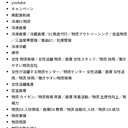
youtube
キャンペーン
再配達削減
冷凍EC物流
冷凍倉庫
冷凍倉庫／冷蔵倉庫／EC発送代行／物流アウトソーシング／低温物流
／三温度帯管理／食品EC／在庫管理
冷凍冷蔵
堺市
女性 物流現場／女性活躍 物流／倉庫 女性スタッフ／物流 採用／働き
やすい物流会社
女性が活躍する物流センター／物流センター 女性活躍／倉庫 女性活
用／物流 採用／働きやすい物流現場
女性活躍推進
定温倉庫
物流 カイゼン／物流現場 改善／倉庫 改善活動／物流 生産性向上／現
場力
物流DX 人材育成／倉庫DX 教育／物流 自動化 人材／物流 DX 成功
物流事情
物流用語