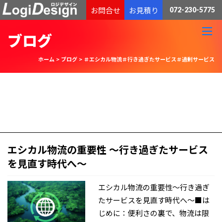
通販物流専門 低価格・発送代行のロジデザイン
お問合せ
お見積り
072-230-5775
ブログ
ホーム
>
ブログ
>
＃エシカル物流＃行き過ぎたサービス＃過剰サービス
エシカル物流の重要性 〜行き過ぎたサービス
を見直す時代へ〜
エシカル物流の重要性〜行き過ぎ
たサービスを見直す時代へ〜■は
じめに：便利さの裏で、物流は限