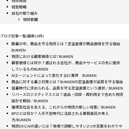
物流用語
経営戦略
自社の取り組み
物研新聞
ブログ記事一覧(最新10件)
酷暑の中、商品を守る物流とは？定温倉庫が商品価値を守る理由
BUKKEN
物流における顧客価値とは? BUKKEN
顧客価値とは何か？選ばれる会社が、商品やサービスの先に提供
しているものBUKKEN
AIエージェントによって変化するEC業界 BUKKEN
商品に対する暑さ対策とは？BUKKENの定温倉庫が品質を守る理由
猛暑時代に求められる、品質を守る定温倉庫という選択／BUKKEN
リバースロジスティクスとは？返品・回収・再利用まで含めた物流
設計を解説／BUKKEN
循環型社会を支える、これからの物流の新しい役割／BUKKEN
BPOとは何か？人手不足時代に注目される業務委託の考え
方/BUKKEN
物流DXとAIの違いとは？現場で誤解しやすい2つの言葉をわかりや