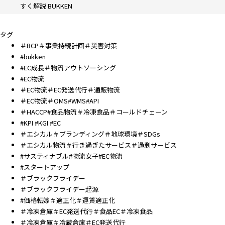
すく解説 BUKKEN
タグ
＃BCP＃事業持続計画＃災害対策
#bukken
#EC成長＃物流アウトソーシング
#EC物流
＃EC物流＃EC発送代行＃通販物流
＃EC物流＃OMS#WMS#API
＃HACCP#食品物流＃冷凍食品＃コールドチェーン
#KPI #KGI #EC
＃エシカル＃ブランディング＃地球環境＃SDGs
＃エシカル物流＃行き過ぎたサービス＃過剰サービス
#サスティナブル#物流女子#EC物流
#スタートアップ
＃ブラックフライデー
＃ブラックフライデー起源
#価格転嫁＃適正化＃運賃適正化
＃冷凍倉庫＃EC発送代行＃食品EC＃冷凍食品
＃冷凍倉庫＃冷蔵倉庫＃EC発送代行