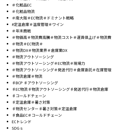
＃化粧品EC
＃化粧品物流
＃南大阪＃EC物流＃ドミナント戦略
#定温倉庫＃温度管理＃ワイン
＃年末商戦
＃物価高＃物流費高騰＃物流コスト＃運賃値上げ＃物流費
＃物流＃EC物流＃
＃物流DX＃物流業界＃倉庫業DX
＃物流アウトソーシング
＃物流アウトソーシング＃EC物流＃現場力
＃物流アウトソーシング＃発送代行＃倉庫委託＃在庫管理
＃物流倉庫＃物流
♯BCP ♯アウトソーシング
♯EC物流♯物流アウトソーシング♯発送代行＃物流倉庫
♯コールドチェーン
♯定温倉庫＃暑さ対策
♯物流センター♯暑さ対策＃定温倉庫
♯食品EC＃コールドチェーン
ECトレンド
SDGｓ