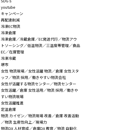
SDGｓ
youtube
キャンペーン
再配達削減
冷凍EC物流
冷凍倉庫
冷凍倉庫／冷蔵倉庫／EC発送代行／物流アウ
トソーシング／低温物流／三温度帯管理／食品
EC／在庫管理
冷凍冷蔵
堺市
女性 物流現場／女性活躍 物流／倉庫 女性スタ
ッフ／物流 採用／働きやすい物流会社
女性が活躍する物流センター／物流センター
女性活躍／倉庫 女性活用／物流 採用／働きや
すい物流現場
女性活躍推進
定温倉庫
物流 カイゼン／物流現場 改善／倉庫 改善活動
／物流 生産性向上／現場力
物流DX 人材育成／倉庫DX 教育／物流 自動化