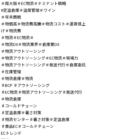
＃南大阪＃EC物流＃ドミナント戦略
#定温倉庫＃温度管理＃ワイン
＃年末商戦
＃物価高＃物流費高騰＃物流コスト＃運賃値上
げ＃物流費
＃物流＃EC物流＃
＃物流DX＃物流業界＃倉庫業DX
＃物流アウトソーシング
＃物流アウトソーシング＃EC物流＃現場力
＃物流アウトソーシング＃発送代行＃倉庫委託
＃在庫管理
＃物流倉庫＃物流
♯BCP ♯アウトソーシング
♯EC物流♯物流アウトソーシング♯発送代行
＃物流倉庫
♯コールドチェーン
♯定温倉庫＃暑さ対策
♯物流センター♯暑さ対策＃定温倉庫
♯食品EC＃コールドチェーン
ECトレンド