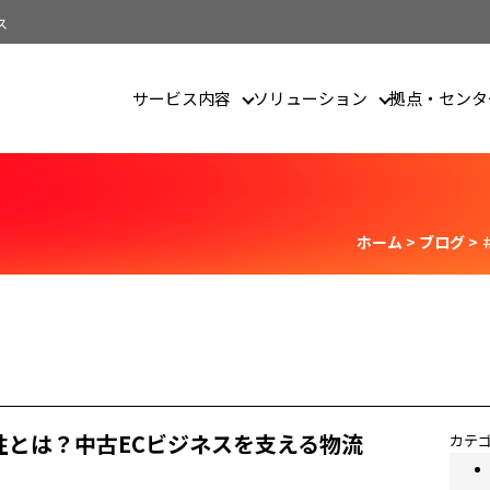
ス
サービス内容
ソリューション
拠点・センタ
ザイン
ホーム
>
ブログ
>
性とは？中古ECビジネスを支える物流
カテ