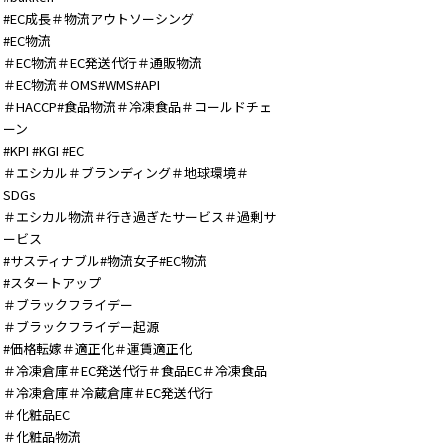
#EC成長＃物流アウトソーシング
#EC物流
＃EC物流＃EC発送代行＃通販物流
＃EC物流＃OMS#WMS#API
＃HACCP#食品物流＃冷凍食品＃コールドチェ
ーン
#KPI #KGI #EC
＃エシカル＃ブランディング＃地球環境＃
SDGs
＃エシカル物流＃行き過ぎたサービス＃過剰サ
ービス
#サスティナブル#物流女子#EC物流
#スタートアップ
＃ブラックフライデー
＃ブラックフライデー起源
#価格転嫁＃適正化＃運賃適正化
＃冷凍倉庫＃EC発送代行＃食品EC＃冷凍食品
＃冷凍倉庫＃冷蔵倉庫＃EC発送代行
＃化粧品EC
＃化粧品物流