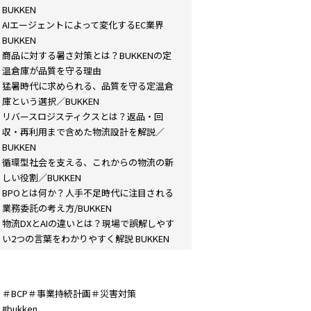
BUKKEN
AIエージェントによって変化するEC業界
BUKKEN
商品に対する暑さ対策とは？BUKKENの定
温倉庫が品質を守る理由
猛暑時代に求められる、品質を守る定温倉
庫という選択／BUKKEN
リバースロジスティクスとは？返品・回
収・再利用まで含めた物流設計を解説／
BUKKEN
循環型社会を支える、これからの物流の新
しい役割／BUKKEN
BPOとは何か？人手不足時代に注目される
業務委託の考え方/BUKKEN
物流DXとAIの違いとは？現場で誤解しやす
い2つの言葉をわかりやすく解説 BUKKEN
＃BCP＃事業持続計画＃災害対策
#bukken