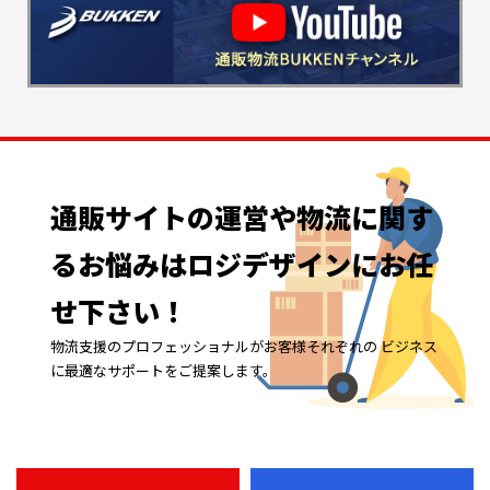
通販サイトの
運営や
物流に
関す
る
お悩みは
ロジデザインに
お任
せ下さい！
物流支援のプロフェッショナルがお客様それぞれの ビジネス
に最適なサポートをご提案します。