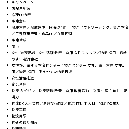
キャンペーン
再配達削減
冷凍EC物流
冷凍倉庫
冷凍倉庫／冷蔵倉庫／EC発送代行／物流アウトソーシング／低温物流
／三温度帯管理／食品EC／在庫管理
冷凍冷蔵
堺市
女性 物流現場／女性活躍 物流／倉庫 女性スタッフ／物流 採用／働き
やすい物流会社
女性が活躍する物流センター／物流センター 女性活躍／倉庫 女性活
用／物流 採用／働きやすい物流現場
女性活躍推進
定温倉庫
物流 カイゼン／物流現場 改善／倉庫 改善活動／物流 生産性向上／現
場力
物流DX 人材育成／倉庫DX 教育／物流 自動化 人材／物流 DX 成功
物流事情
物流用語
物研の取り組み
物研新聞