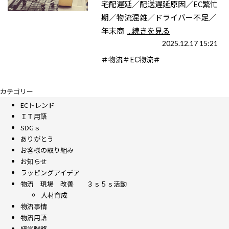
宅配遅延／配送遅延原因／EC繁忙
期／物流混雑／ドライバー不足／
年末商
...続きを見る
2025.12.17 15:21
＃物流＃EC物流＃
カテゴリー
ECトレンド
ＩＴ用語
SDGｓ
ありがとう
お客様の取り組み
お知らせ
ラッピングアイデア
物流 現場 改善 ３ｓ５ｓ活動
人材育成
物流事情
物流用語
経営戦略