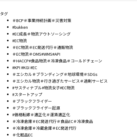
タグ
＃BCP＃事業持続計画＃災害対策
#bukken
#EC成長＃物流アウトソーシング
#EC物流
＃EC物流＃EC発送代行＃通販物流
＃EC物流＃OMS#WMS#API
＃HACCP#食品物流＃冷凍食品＃コールドチェーン
#KPI #KGI #EC
＃エシカル＃ブランディング＃地球環境＃SDGs
＃エシカル物流＃行き過ぎたサービス＃過剰サービス
#サスティナブル#物流女子#EC物流
#スタートアップ
＃ブラックフライデー
＃ブラックフライデー起源
#価格転嫁＃適正化＃運賃適正化
＃冷凍倉庫＃EC発送代行＃食品EC＃冷凍食品
＃冷凍倉庫＃冷蔵倉庫＃EC発送代行
＃化粧品EC