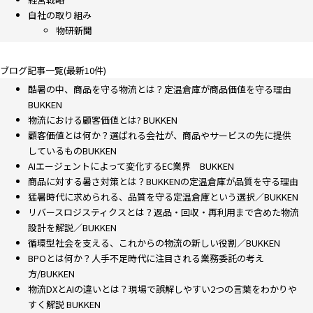
自社の取り組み
物研新聞
ブログ記事一覧(最新10件)
酷暑の中、商品を守る物流とは？定温倉庫が商品価値を守る理由
BUKKEN
物流における顧客価値とは? BUKKEN
顧客価値とは何か？選ばれる会社が、商品やサービスの先に提供
しているものBUKKEN
AIエージェントによって変化するEC業界 BUKKEN
商品に対する暑さ対策とは？BUKKENの定温倉庫が品質を守る理由
猛暑時代に求められる、品質を守る定温倉庫という選択／BUKKEN
リバースロジスティクスとは？返品・回収・再利用まで含めた物流
設計を解説／BUKKEN
循環型社会を支える、これからの物流の新しい役割／BUKKEN
BPOとは何か？人手不足時代に注目される業務委託の考え
方/BUKKEN
物流DXとAIの違いとは？現場で誤解しやすい2つの言葉をわかりや
すく解説 BUKKEN