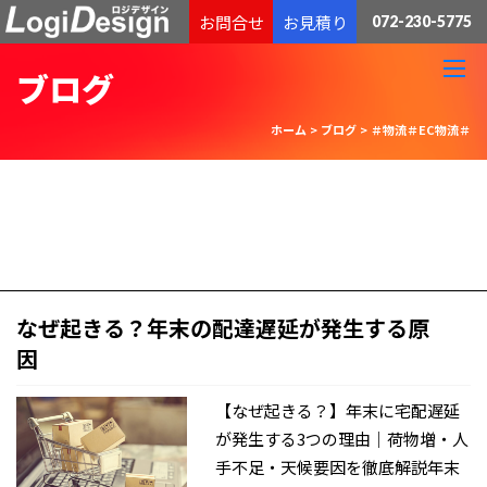
通販物流専門 低価格・発送代行のロジデザイン
お問合せ
お見積り
072-230-5775
ブログ
ホーム
>
ブログ
>
＃物流＃EC物流＃
なぜ起きる？年末の配達遅延が発生する原
因
【なぜ起きる？】年末に宅配遅延
が発生する3つの理由｜荷物増・人
手不足・天候要因を徹底解説年末