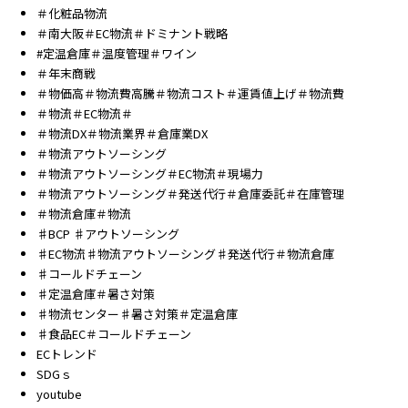
＃化粧品物流
＃南大阪＃EC物流＃ドミナント戦略
#定温倉庫＃温度管理＃ワイン
＃年末商戦
＃物価高＃物流費高騰＃物流コスト＃運賃値上げ＃物流費
＃物流＃EC物流＃
＃物流DX＃物流業界＃倉庫業DX
＃物流アウトソーシング
＃物流アウトソーシング＃EC物流＃現場力
＃物流アウトソーシング＃発送代行＃倉庫委託＃在庫管理
＃物流倉庫＃物流
♯BCP ♯アウトソーシング
♯EC物流♯物流アウトソーシング♯発送代行＃物流倉庫
♯コールドチェーン
♯定温倉庫＃暑さ対策
♯物流センター♯暑さ対策＃定温倉庫
♯食品EC＃コールドチェーン
ECトレンド
SDGｓ
youtube