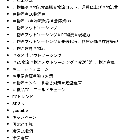
＃年末商戦
＃物価高＃物流費高騰＃物流コスト＃運賃値上げ＃物流費
＃物流＃EC物流＃
＃物流DX＃物流業界＃倉庫業DX
＃物流アウトソーシング
＃物流アウトソーシング＃EC物流＃現場力
＃物流アウトソーシング＃発送代行＃倉庫委託＃在庫管理
＃物流倉庫＃物流
♯BCP ♯アウトソーシング
♯EC物流♯物流アウトソーシング♯発送代行＃物流倉庫
♯コールドチェーン
♯定温倉庫＃暑さ対策
♯物流センター♯暑さ対策＃定温倉庫
♯食品EC＃コールドチェーン
ECトレンド
SDGｓ
youtube
キャンペーン
再配達削減
冷凍EC物流
冷凍倉庫