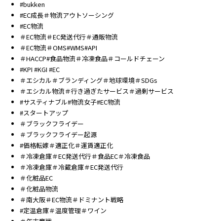
#bukken
#EC成長＃物流アウトソーシング
#EC物流
＃EC物流＃EC発送代行＃通販物流
＃EC物流＃OMS#WMS#API
＃HACCP#食品物流＃冷凍食品＃コールドチェーン
#KPI #KGI #EC
＃エシカル＃ブランディング＃地球環境＃SDGs
＃エシカル物流＃行き過ぎたサービス＃過剰サービス
#サスティナブル#物流女子#EC物流
#スタートアップ
＃ブラックフライデー
＃ブラックフライデー起源
#価格転嫁＃適正化＃運賃適正化
＃冷凍倉庫＃EC発送代行＃食品EC＃冷凍食品
＃冷凍倉庫＃冷蔵倉庫＃EC発送代行
＃化粧品EC
＃化粧品物流
＃南大阪＃EC物流＃ドミナント戦略
#定温倉庫＃温度管理＃ワイン