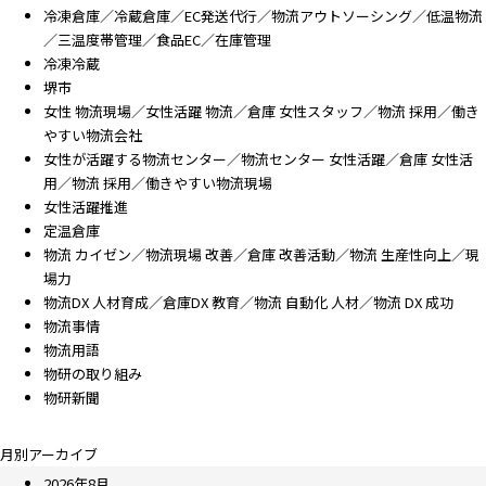
冷凍倉庫／冷蔵倉庫／EC発送代行／物流アウトソーシング／低温物流
／三温度帯管理／食品EC／在庫管理
冷凍冷蔵
堺市
女性 物流現場／女性活躍 物流／倉庫 女性スタッフ／物流 採用／働き
やすい物流会社
女性が活躍する物流センター／物流センター 女性活躍／倉庫 女性活
用／物流 採用／働きやすい物流現場
女性活躍推進
定温倉庫
物流 カイゼン／物流現場 改善／倉庫 改善活動／物流 生産性向上／現
場力
物流DX 人材育成／倉庫DX 教育／物流 自動化 人材／物流 DX 成功
物流事情
物流用語
物研の取り組み
物研新聞
月別アーカイブ
2026年8月