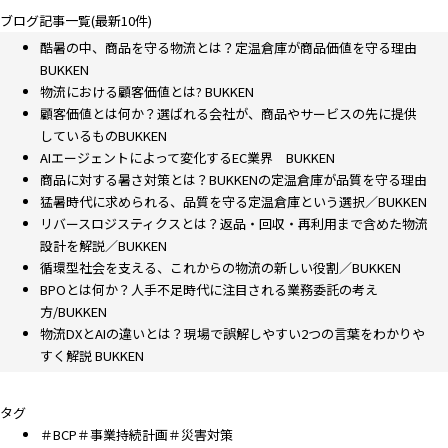
ブログ記事一覧(最新10件)
酷暑の中、商品を守る物流とは？定温倉庫が商品価値を守る理由
BUKKEN
物流における顧客価値とは? BUKKEN
顧客価値とは何か？選ばれる会社が、商品やサービスの先に提供
しているものBUKKEN
AIエージェントによって変化するEC業界 BUKKEN
商品に対する暑さ対策とは？BUKKENの定温倉庫が品質を守る理由
猛暑時代に求められる、品質を守る定温倉庫という選択／BUKKEN
リバースロジスティクスとは？返品・回収・再利用まで含めた物流
設計を解説／BUKKEN
循環型社会を支える、これからの物流の新しい役割／BUKKEN
BPOとは何か？人手不足時代に注目される業務委託の考え
方/BUKKEN
物流DXとAIの違いとは？現場で誤解しやすい2つの言葉をわかりや
すく解説 BUKKEN
タグ
＃BCP＃事業持続計画＃災害対策