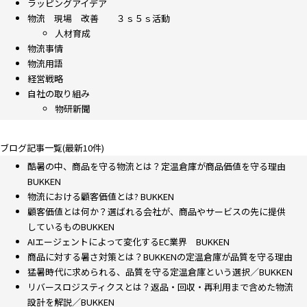
ラッピングアイデア
物流 現場 改善 ３ｓ５ｓ活動
人材育成
物流事情
物流用語
経営戦略
自社の取り組み
物研新聞
ブログ記事一覧(最新10件)
酷暑の中、商品を守る物流とは？定温倉庫が商品価値を守る理由
BUKKEN
物流における顧客価値とは? BUKKEN
顧客価値とは何か？選ばれる会社が、商品やサービスの先に提供
しているものBUKKEN
AIエージェントによって変化するEC業界 BUKKEN
商品に対する暑さ対策とは？BUKKENの定温倉庫が品質を守る理由
猛暑時代に求められる、品質を守る定温倉庫という選択／BUKKEN
リバースロジスティクスとは？返品・回収・再利用まで含めた物流
設計を解説／BUKKEN