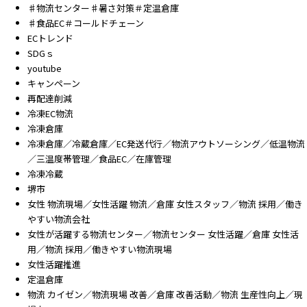
♯物流センター♯暑さ対策＃定温倉庫
♯食品EC＃コールドチェーン
ECトレンド
SDGｓ
youtube
キャンペーン
再配達削減
冷凍EC物流
冷凍倉庫
冷凍倉庫／冷蔵倉庫／EC発送代行／物流アウトソーシング／低温物流
／三温度帯管理／食品EC／在庫管理
冷凍冷蔵
堺市
女性 物流現場／女性活躍 物流／倉庫 女性スタッフ／物流 採用／働き
やすい物流会社
女性が活躍する物流センター／物流センター 女性活躍／倉庫 女性活
用／物流 採用／働きやすい物流現場
女性活躍推進
定温倉庫
物流 カイゼン／物流現場 改善／倉庫 改善活動／物流 生産性向上／現