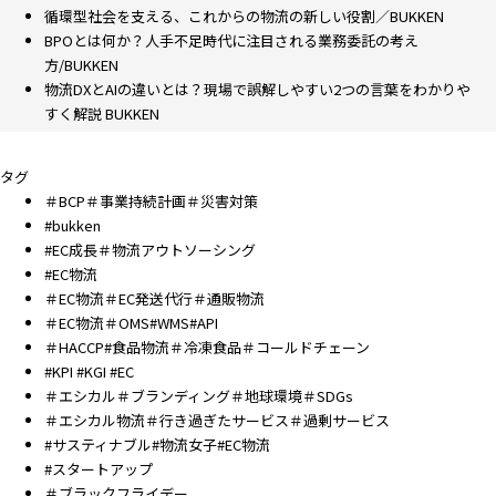
循環型社会を支える、これからの物流の新しい役割／BUKKEN
BPOとは何か？人手不足時代に注目される業務委託の考え
方/BUKKEN
物流DXとAIの違いとは？現場で誤解しやすい2つの言葉をわかりや
すく解説 BUKKEN
タグ
＃BCP＃事業持続計画＃災害対策
#bukken
#EC成長＃物流アウトソーシング
#EC物流
＃EC物流＃EC発送代行＃通販物流
＃EC物流＃OMS#WMS#API
＃HACCP#食品物流＃冷凍食品＃コールドチェーン
#KPI #KGI #EC
＃エシカル＃ブランディング＃地球環境＃SDGs
＃エシカル物流＃行き過ぎたサービス＃過剰サービス
#サスティナブル#物流女子#EC物流
#スタートアップ
＃ブラックフライデー