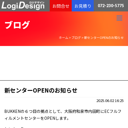
通販物流専門 低価格・発送代行のロジデザイン
お問合せ
お見積り
072-230-5775
ブログ
ホーム
>
ブログ
>
新センターOPENのお知らせ
新センターOPENのお知らせ
2025.06.02 16:25
BUKKENの６つ目の拠点として、大阪府和泉市内田町にECフルフ
ィルメントセンターをOPENします。