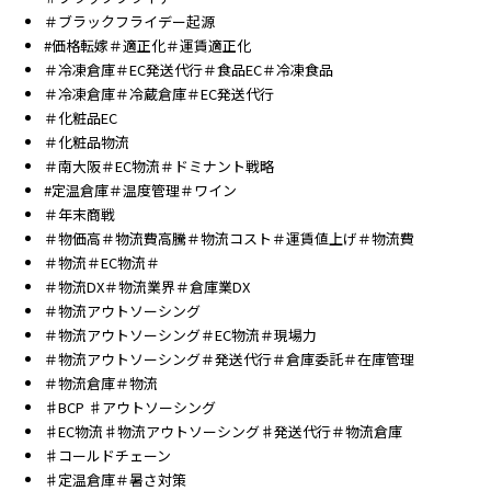
＃ブラックフライデー起源
#価格転嫁＃適正化＃運賃適正化
＃冷凍倉庫＃EC発送代行＃食品EC＃冷凍食品
＃冷凍倉庫＃冷蔵倉庫＃EC発送代行
＃化粧品EC
＃化粧品物流
＃南大阪＃EC物流＃ドミナント戦略
#定温倉庫＃温度管理＃ワイン
＃年末商戦
＃物価高＃物流費高騰＃物流コスト＃運賃値上げ＃物流費
＃物流＃EC物流＃
＃物流DX＃物流業界＃倉庫業DX
＃物流アウトソーシング
＃物流アウトソーシング＃EC物流＃現場力
＃物流アウトソーシング＃発送代行＃倉庫委託＃在庫管理
＃物流倉庫＃物流
♯BCP ♯アウトソーシング
♯EC物流♯物流アウトソーシング♯発送代行＃物流倉庫
♯コールドチェーン
♯定温倉庫＃暑さ対策