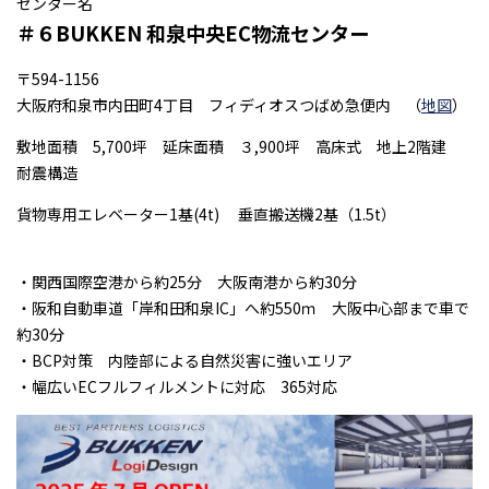
センター名
＃６BUKKEN 和泉中央EC物流センター
〒594-1156
大阪府和泉市内田町4丁目 フィディオスつばめ急便内 （
地図
）
敷地面積 5,700坪 延床面積 ３,900坪 高床式 地上2階建
耐震構造
貨物専用エレベーター1基(4t) 垂直搬送機2基（1.5t）
・関西国際空港から約25分 大阪南港から約30分
・阪和自動車道「岸和田和泉IC」へ約550ｍ 大阪中心部まで車で
約30分
・BCP対策 内陸部による自然災害に強いエリア
・幅広いECフルフィルメントに対応 365対応