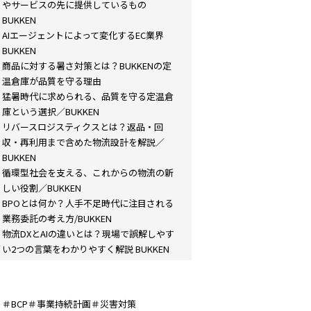
やサービスの先に提供しているもの
BUKKEN
AIエージェントによって変化するEC業界
BUKKEN
商品に対する暑さ対策とは？BUKKENの定
温倉庫が品質を守る理由
猛暑時代に求められる、品質を守る定温倉
庫という選択／BUKKEN
リバースロジスティクスとは？返品・回
収・再利用まで含めた物流設計を解説／
BUKKEN
循環型社会を支える、これからの物流の新
しい役割／BUKKEN
BPOとは何か？人手不足時代に注目される
業務委託の考え方/BUKKEN
物流DXとAIの違いとは？現場で誤解しやす
い2つの言葉をわかりやすく解説 BUKKEN
＃BCP＃事業持続計画＃災害対策