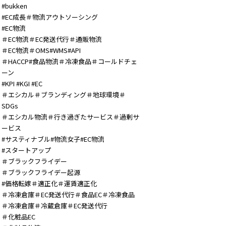
#bukken
#EC成長＃物流アウトソーシング
#EC物流
＃EC物流＃EC発送代行＃通販物流
＃EC物流＃OMS#WMS#API
＃HACCP#食品物流＃冷凍食品＃コールドチェ
ーン
#KPI #KGI #EC
＃エシカル＃ブランディング＃地球環境＃
SDGs
＃エシカル物流＃行き過ぎたサービス＃過剰サ
ービス
#サスティナブル#物流女子#EC物流
#スタートアップ
＃ブラックフライデー
＃ブラックフライデー起源
#価格転嫁＃適正化＃運賃適正化
＃冷凍倉庫＃EC発送代行＃食品EC＃冷凍食品
＃冷凍倉庫＃冷蔵倉庫＃EC発送代行
＃化粧品EC