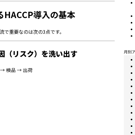
るHACCP導入の基本
物流で重要なのは次の3点です。
因（リスク）を洗い出す
月別
→ 検品 → 出荷