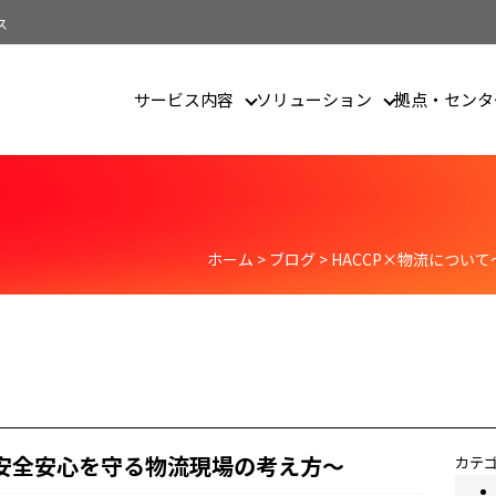
ス
サービス内容
ソリューション
拠点・センタ
ザイン
ホーム
>
ブログ
>
HACCP×物流につい
の安全安心を守る物流現場の考え方～
カテ