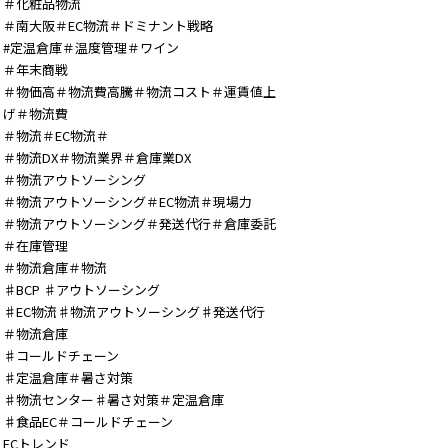
＃化粧品物流
＃南大阪＃EC物流＃ドミナント戦略
#定温倉庫＃温度管理＃ワイン
＃年末商戦
＃物価高＃物流費高騰＃物流コスト＃運賃値上
げ＃物流費
＃物流＃EC物流＃
＃物流DX＃物流業界＃倉庫業DX
＃物流アウトソーシング
＃物流アウトソーシング＃EC物流＃現場力
＃物流アウトソーシング＃発送代行＃倉庫委託
＃在庫管理
＃物流倉庫＃物流
♯BCP ♯アウトソーシング
♯EC物流♯物流アウトソーシング♯発送代行
＃物流倉庫
♯コールドチェーン
♯定温倉庫＃暑さ対策
♯物流センター♯暑さ対策＃定温倉庫
♯食品EC＃コールドチェーン
ECトレンド