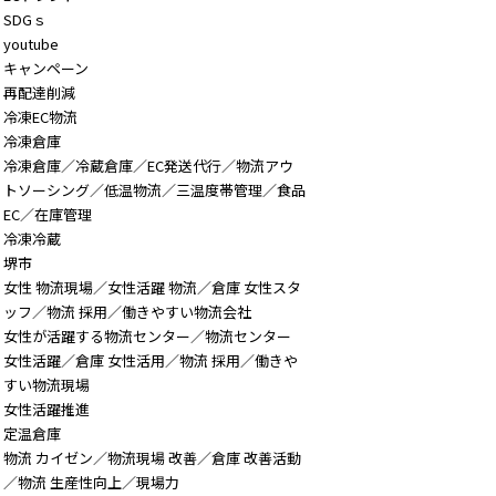
SDGｓ
youtube
キャンペーン
再配達削減
冷凍EC物流
冷凍倉庫
冷凍倉庫／冷蔵倉庫／EC発送代行／物流アウ
トソーシング／低温物流／三温度帯管理／食品
EC／在庫管理
冷凍冷蔵
堺市
女性 物流現場／女性活躍 物流／倉庫 女性スタ
ッフ／物流 採用／働きやすい物流会社
女性が活躍する物流センター／物流センター
女性活躍／倉庫 女性活用／物流 採用／働きや
すい物流現場
女性活躍推進
定温倉庫
物流 カイゼン／物流現場 改善／倉庫 改善活動
／物流 生産性向上／現場力