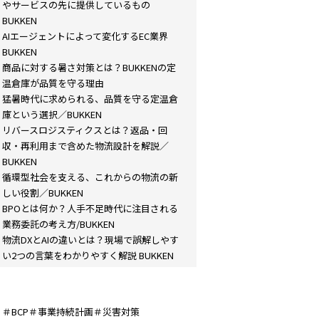
やサービスの先に提供しているもの
BUKKEN
AIエージェントによって変化するEC業界
BUKKEN
商品に対する暑さ対策とは？BUKKENの定
温倉庫が品質を守る理由
猛暑時代に求められる、品質を守る定温倉
庫という選択／BUKKEN
リバースロジスティクスとは？返品・回
収・再利用まで含めた物流設計を解説／
BUKKEN
循環型社会を支える、これからの物流の新
しい役割／BUKKEN
BPOとは何か？人手不足時代に注目される
業務委託の考え方/BUKKEN
物流DXとAIの違いとは？現場で誤解しやす
い2つの言葉をわかりやすく解説 BUKKEN
＃BCP＃事業持続計画＃災害対策