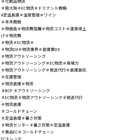
＃化粧品物流
＃南大阪＃EC物流＃ドミナント戦略
#定温倉庫＃温度管理＃ワイン
＃年末商戦
＃物価高＃物流費高騰＃物流コスト＃運賃値上
げ＃物流費
＃物流＃EC物流＃
＃物流DX＃物流業界＃倉庫業DX
＃物流アウトソーシング
＃物流アウトソーシング＃EC物流＃現場力
＃物流アウトソーシング＃発送代行＃倉庫委託
＃在庫管理
＃物流倉庫＃物流
♯BCP ♯アウトソーシング
♯EC物流♯物流アウトソーシング♯発送代行
＃物流倉庫
♯コールドチェーン
♯定温倉庫＃暑さ対策
♯物流センター♯暑さ対策＃定温倉庫
♯食品EC＃コールドチェーン
ECトレンド