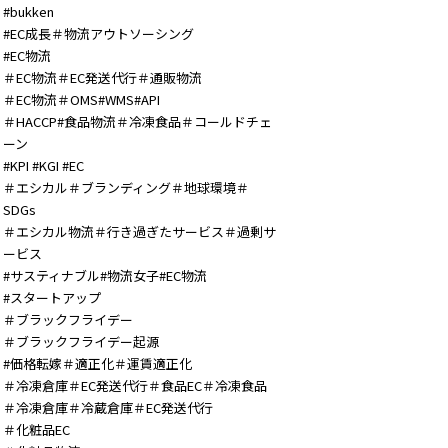
#bukken
#EC成長＃物流アウトソーシング
#EC物流
＃EC物流＃EC発送代行＃通販物流
＃EC物流＃OMS#WMS#API
＃HACCP#食品物流＃冷凍食品＃コールドチェ
ーン
#KPI #KGI #EC
＃エシカル＃ブランディング＃地球環境＃
SDGs
＃エシカル物流＃行き過ぎたサービス＃過剰サ
ービス
#サスティナブル#物流女子#EC物流
#スタートアップ
＃ブラックフライデー
＃ブラックフライデー起源
#価格転嫁＃適正化＃運賃適正化
＃冷凍倉庫＃EC発送代行＃食品EC＃冷凍食品
＃冷凍倉庫＃冷蔵倉庫＃EC発送代行
＃化粧品EC