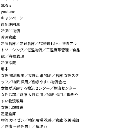
SDGｓ
youtube
キャンペーン
再配達削減
冷凍EC物流
冷凍倉庫
冷凍倉庫／冷蔵倉庫／EC発送代行／物流アウ
トソーシング／低温物流／三温度帯管理／食品
EC／在庫管理
冷凍冷蔵
堺市
女性 物流現場／女性活躍 物流／倉庫 女性スタ
ッフ／物流 採用／働きやすい物流会社
女性が活躍する物流センター／物流センター
女性活躍／倉庫 女性活用／物流 採用／働きや
すい物流現場
女性活躍推進
定温倉庫
物流 カイゼン／物流現場 改善／倉庫 改善活動
／物流 生産性向上／現場力