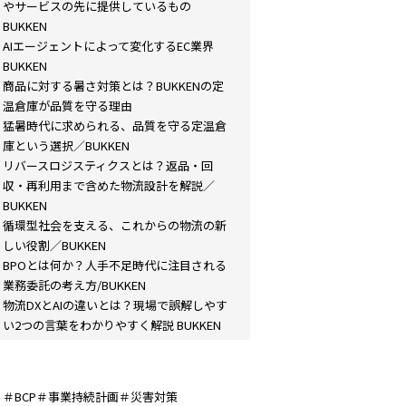
やサービスの先に提供しているもの
BUKKEN
AIエージェントによって変化するEC業界
BUKKEN
商品に対する暑さ対策とは？BUKKENの定
温倉庫が品質を守る理由
猛暑時代に求められる、品質を守る定温倉
庫という選択／BUKKEN
リバースロジスティクスとは？返品・回
収・再利用まで含めた物流設計を解説／
BUKKEN
循環型社会を支える、これからの物流の新
しい役割／BUKKEN
BPOとは何か？人手不足時代に注目される
業務委託の考え方/BUKKEN
物流DXとAIの違いとは？現場で誤解しやす
い2つの言葉をわかりやすく解説 BUKKEN
＃BCP＃事業持続計画＃災害対策