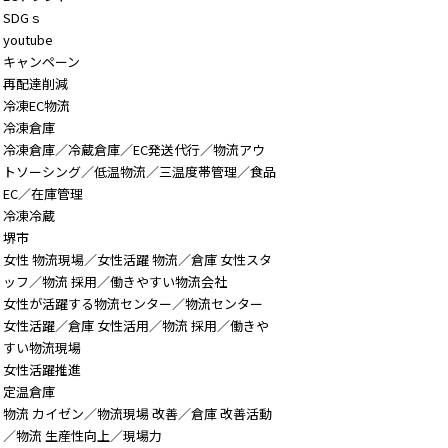
SDGｓ
youtube
キャンペーン
再配達削減
冷凍EC物流
冷凍倉庫
冷凍倉庫／冷蔵倉庫／EC発送代行／物流アウ
トソーシング／低温物流／三温度帯管理／食品
EC／在庫管理
冷凍冷蔵
堺市
女性 物流現場／女性活躍 物流／倉庫 女性スタ
ッフ／物流 採用／働きやすい物流会社
女性が活躍する物流センター／物流センター
女性活躍／倉庫 女性活用／物流 採用／働きや
すい物流現場
女性活躍推進
定温倉庫
物流 カイゼン／物流現場 改善／倉庫 改善活動
／物流 生産性向上／現場力