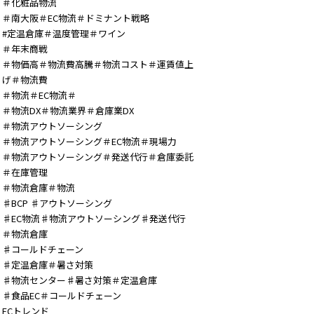
＃化粧品物流
＃南大阪＃EC物流＃ドミナント戦略
#定温倉庫＃温度管理＃ワイン
＃年末商戦
＃物価高＃物流費高騰＃物流コスト＃運賃値上
げ＃物流費
＃物流＃EC物流＃
＃物流DX＃物流業界＃倉庫業DX
＃物流アウトソーシング
＃物流アウトソーシング＃EC物流＃現場力
＃物流アウトソーシング＃発送代行＃倉庫委託
＃在庫管理
＃物流倉庫＃物流
♯BCP ♯アウトソーシング
♯EC物流♯物流アウトソーシング♯発送代行
＃物流倉庫
♯コールドチェーン
♯定温倉庫＃暑さ対策
♯物流センター♯暑さ対策＃定温倉庫
♯食品EC＃コールドチェーン
ECトレンド