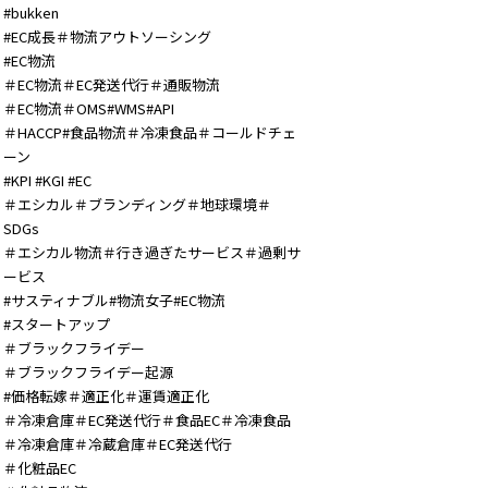
#bukken
#EC成長＃物流アウトソーシング
#EC物流
＃EC物流＃EC発送代行＃通販物流
＃EC物流＃OMS#WMS#API
＃HACCP#食品物流＃冷凍食品＃コールドチェ
ーン
#KPI #KGI #EC
＃エシカル＃ブランディング＃地球環境＃
SDGs
＃エシカル物流＃行き過ぎたサービス＃過剰サ
ービス
#サスティナブル#物流女子#EC物流
#スタートアップ
＃ブラックフライデー
＃ブラックフライデー起源
#価格転嫁＃適正化＃運賃適正化
＃冷凍倉庫＃EC発送代行＃食品EC＃冷凍食品
＃冷凍倉庫＃冷蔵倉庫＃EC発送代行
＃化粧品EC