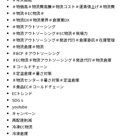
＃物価高＃物流費高騰＃物流コスト＃運賃値上げ＃物流費
＃物流＃EC物流＃
＃物流DX＃物流業界＃倉庫業DX
＃物流アウトソーシング
＃物流アウトソーシング＃EC物流＃現場力
＃物流アウトソーシング＃発送代行＃倉庫委託＃在庫管理
＃物流倉庫＃物流
♯BCP ♯アウトソーシング
♯EC物流♯物流アウトソーシング♯発送代行＃物流倉庫
♯コールドチェーン
♯定温倉庫＃暑さ対策
♯物流センター♯暑さ対策＃定温倉庫
♯食品EC＃コールドチェーン
ECトレンド
SDGｓ
youtube
キャンペーン
再配達削減
冷凍EC物流
冷凍倉庫