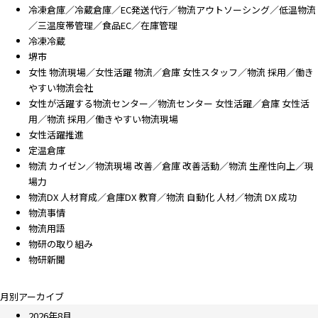
冷凍倉庫／冷蔵倉庫／EC発送代行／物流アウトソーシング／低温物流
／三温度帯管理／食品EC／在庫管理
冷凍冷蔵
堺市
女性 物流現場／女性活躍 物流／倉庫 女性スタッフ／物流 採用／働き
やすい物流会社
女性が活躍する物流センター／物流センター 女性活躍／倉庫 女性活
用／物流 採用／働きやすい物流現場
女性活躍推進
定温倉庫
物流 カイゼン／物流現場 改善／倉庫 改善活動／物流 生産性向上／現
場力
物流DX 人材育成／倉庫DX 教育／物流 自動化 人材／物流 DX 成功
物流事情
物流用語
物研の取り組み
物研新聞
月別アーカイブ
2026年8月