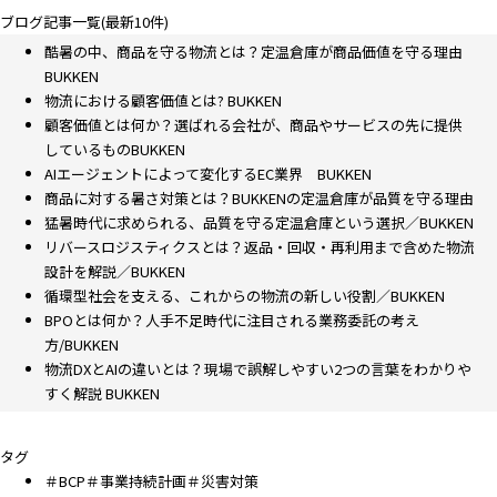
ブログ記事一覧(最新10件)
酷暑の中、商品を守る物流とは？定温倉庫が商品価値を守る理由
BUKKEN
物流における顧客価値とは? BUKKEN
顧客価値とは何か？選ばれる会社が、商品やサービスの先に提供
しているものBUKKEN
AIエージェントによって変化するEC業界 BUKKEN
商品に対する暑さ対策とは？BUKKENの定温倉庫が品質を守る理由
猛暑時代に求められる、品質を守る定温倉庫という選択／BUKKEN
リバースロジスティクスとは？返品・回収・再利用まで含めた物流
設計を解説／BUKKEN
循環型社会を支える、これからの物流の新しい役割／BUKKEN
BPOとは何か？人手不足時代に注目される業務委託の考え
方/BUKKEN
物流DXとAIの違いとは？現場で誤解しやすい2つの言葉をわかりや
すく解説 BUKKEN
タグ
＃BCP＃事業持続計画＃災害対策