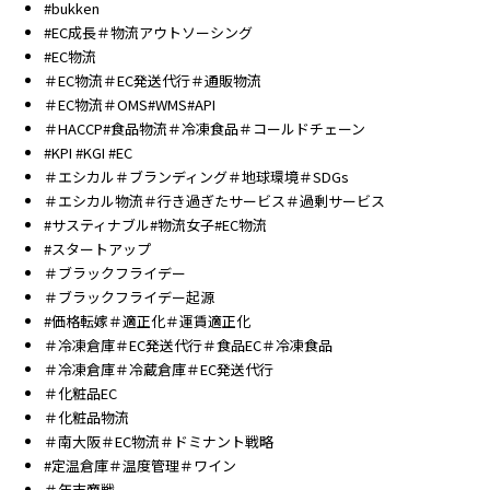
#bukken
#EC成長＃物流アウトソーシング
#EC物流
＃EC物流＃EC発送代行＃通販物流
＃EC物流＃OMS#WMS#API
＃HACCP#食品物流＃冷凍食品＃コールドチェーン
#KPI #KGI #EC
＃エシカル＃ブランディング＃地球環境＃SDGs
＃エシカル物流＃行き過ぎたサービス＃過剰サービス
#サスティナブル#物流女子#EC物流
#スタートアップ
＃ブラックフライデー
＃ブラックフライデー起源
#価格転嫁＃適正化＃運賃適正化
＃冷凍倉庫＃EC発送代行＃食品EC＃冷凍食品
＃冷凍倉庫＃冷蔵倉庫＃EC発送代行
＃化粧品EC
＃化粧品物流
＃南大阪＃EC物流＃ドミナント戦略
#定温倉庫＃温度管理＃ワイン
＃年末商戦