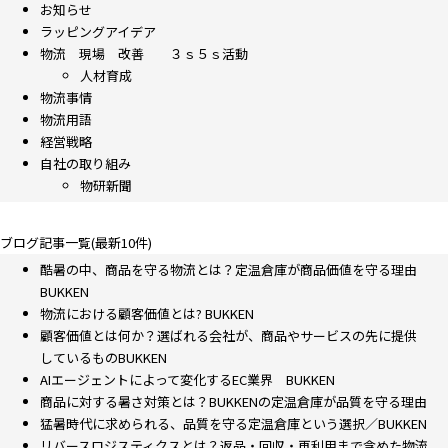
お知らせ
ラッピングアイデア
物流 現場 改善 ３ｓ５ｓ活動
人材育成
物流事情
物流用語
経営戦略
自社の取り組み
物研新聞
ブログ記事一覧(最新10件)
酷暑の中、商品を守る物流とは？定温倉庫が商品価値を守る理由
BUKKEN
物流における顧客価値とは? BUKKEN
顧客価値とは何か？選ばれる会社が、商品やサービスの先に提供
しているものBUKKEN
AIエージェントによって変化するEC業界 BUKKEN
商品に対する暑さ対策とは？BUKKENの定温倉庫が品質を守る理由
猛暑時代に求められる、品質を守る定温倉庫という選択／BUKKEN
リバースロジスティクスとは？返品・回収・再利用まで含めた物流