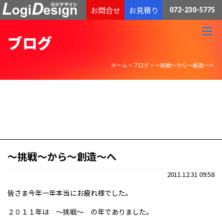
通販物流専門 低価格・発送代行のロジデザイン
お問合せ
お見積り
072-230-5775
ブログ
ホーム
>
ブログ
>
～挑戦～から～創造～へ
～挑戦～から～創造～へ
2011.12.31 09:58
皆さま今年一年本当にお疲れ様でした。
２０１１年は ～挑戦～ の年でありました。