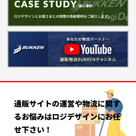
通販サイトの
運営や
物流に
関す
る
お悩みは
ロジデザインに
お任
せ下さい！