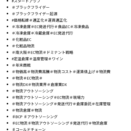
#スタートアップ
＃ブラックフライデー
＃ブラックフライデー起源
#価格転嫁＃適正化＃運賃適正化
＃冷凍倉庫＃EC発送代行＃食品EC＃冷凍食品
＃冷凍倉庫＃冷蔵倉庫＃EC発送代行
＃化粧品EC
＃化粧品物流
＃南大阪＃EC物流＃ドミナント戦略
#定温倉庫＃温度管理＃ワイン
＃年末商戦
＃物価高＃物流費高騰＃物流コスト＃運賃値上げ＃物流費
＃物流＃EC物流＃
＃物流DX＃物流業界＃倉庫業DX
＃物流アウトソーシング
＃物流アウトソーシング＃EC物流＃現場力
＃物流アウトソーシング＃発送代行＃倉庫委託＃在庫管理
＃物流倉庫＃物流
♯BCP ♯アウトソーシング
♯EC物流♯物流アウトソーシング♯発送代行＃物流倉庫
♯コールドチェーン