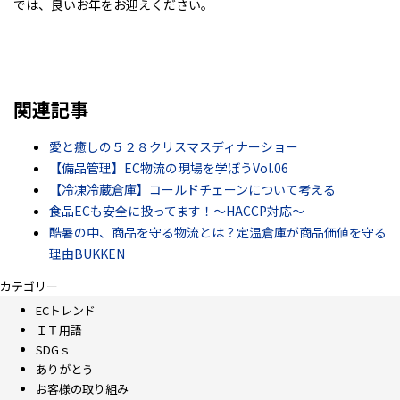
では、良いお年をお迎えください。
関連記事
愛と癒しの５２８クリスマスディナーショー
【備品管理】EC物流の現場を学ぼうVol.06
【冷凍冷蔵倉庫】コールドチェーンについて考える
食品ECも安全に扱ってます！～HACCP対応～
酷暑の中、商品を守る物流とは？定温倉庫が商品価値を守る
理由BUKKEN
カテゴリー
ECトレンド
ＩＴ用語
SDGｓ
ありがとう
お客様の取り組み