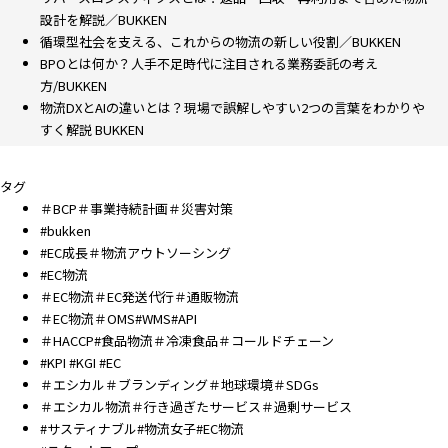
設計を解説／BUKKEN
循環型社会を支える、これからの物流の新しい役割／BUKKEN
BPOとは何か？人手不足時代に注目される業務委託の考え
方/BUKKEN
物流DXとAIの違いとは？現場で誤解しやすい2つの言葉をわかりや
すく解説 BUKKEN
タグ
＃BCP＃事業持続計画＃災害対策
#bukken
#EC成長＃物流アウトソーシング
#EC物流
＃EC物流＃EC発送代行＃通販物流
＃EC物流＃OMS#WMS#API
＃HACCP#食品物流＃冷凍食品＃コールドチェーン
#KPI #KGI #EC
＃エシカル＃ブランディング＃地球環境＃SDGs
＃エシカル物流＃行き過ぎたサービス＃過剰サービス
#サスティナブル#物流女子#EC物流