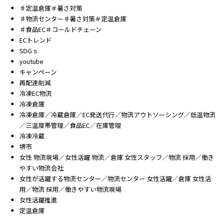
♯定温倉庫＃暑さ対策
♯物流センター♯暑さ対策＃定温倉庫
♯食品EC＃コールドチェーン
ECトレンド
SDGｓ
youtube
キャンペーン
再配達削減
冷凍EC物流
冷凍倉庫
冷凍倉庫／冷蔵倉庫／EC発送代行／物流アウトソーシング／低温物流
／三温度帯管理／食品EC／在庫管理
冷凍冷蔵
堺市
女性 物流現場／女性活躍 物流／倉庫 女性スタッフ／物流 採用／働き
やすい物流会社
女性が活躍する物流センター／物流センター 女性活躍／倉庫 女性活
用／物流 採用／働きやすい物流現場
女性活躍推進
定温倉庫