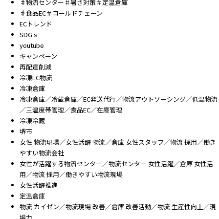
♯物流センター♯暑さ対策＃定温倉庫
♯食品EC＃コールドチェーン
ECトレンド
SDGｓ
youtube
キャンペーン
再配達削減
冷凍EC物流
冷凍倉庫
冷凍倉庫／冷蔵倉庫／EC発送代行／物流アウトソーシング／低温物流
／三温度帯管理／食品EC／在庫管理
冷凍冷蔵
堺市
女性 物流現場／女性活躍 物流／倉庫 女性スタッフ／物流 採用／働き
やすい物流会社
女性が活躍する物流センター／物流センター 女性活躍／倉庫 女性活
用／物流 採用／働きやすい物流現場
女性活躍推進
定温倉庫
物流 カイゼン／物流現場 改善／倉庫 改善活動／物流 生産性向上／現
場力