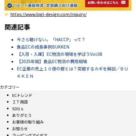
https://www.logi-design.com/inquiry/
関連記事
今さら聴けない。「HACCP」って？
食品ECの成長事例BUKKEN
【入荷・入庫】EC物流の現場を学ぼうVol.08
【2025年版】食品EC物流の費用相場
EC企業の売上１０億の壁とは？突破するカギを解説／ＢＵ
ＫＫＥＮ
カテゴリー
ECトレンド
ＩＴ用語
SDGｓ
ありがとう
お客様の取り組み
お知らせ
ラッピングアイデア