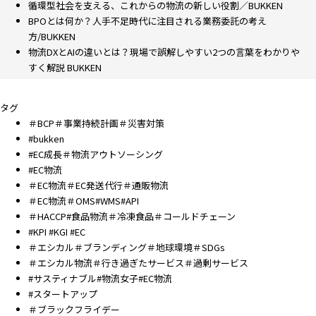
循環型社会を支える、これからの物流の新しい役割／BUKKEN
BPOとは何か？人手不足時代に注目される業務委託の考え
方/BUKKEN
物流DXとAIの違いとは？現場で誤解しやすい2つの言葉をわかりや
すく解説 BUKKEN
タグ
＃BCP＃事業持続計画＃災害対策
#bukken
#EC成長＃物流アウトソーシング
#EC物流
＃EC物流＃EC発送代行＃通販物流
＃EC物流＃OMS#WMS#API
＃HACCP#食品物流＃冷凍食品＃コールドチェーン
#KPI #KGI #EC
＃エシカル＃ブランディング＃地球環境＃SDGs
＃エシカル物流＃行き過ぎたサービス＃過剰サービス
#サスティナブル#物流女子#EC物流
#スタートアップ
＃ブラックフライデー