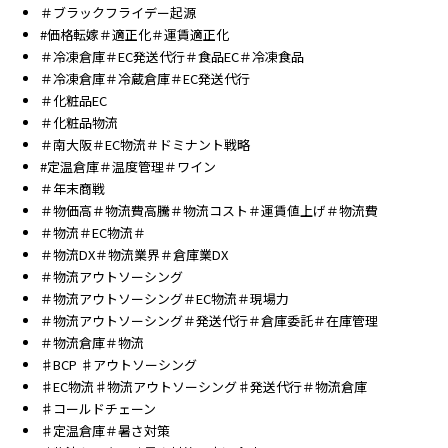
＃ブラックフライデー起源
#価格転嫁＃適正化＃運賃適正化
＃冷凍倉庫＃EC発送代行＃食品EC＃冷凍食品
＃冷凍倉庫＃冷蔵倉庫＃EC発送代行
＃化粧品EC
＃化粧品物流
＃南大阪＃EC物流＃ドミナント戦略
#定温倉庫＃温度管理＃ワイン
＃年末商戦
＃物価高＃物流費高騰＃物流コスト＃運賃値上げ＃物流費
＃物流＃EC物流＃
＃物流DX＃物流業界＃倉庫業DX
＃物流アウトソーシング
＃物流アウトソーシング＃EC物流＃現場力
＃物流アウトソーシング＃発送代行＃倉庫委託＃在庫管理
＃物流倉庫＃物流
♯BCP ♯アウトソーシング
♯EC物流♯物流アウトソーシング♯発送代行＃物流倉庫
♯コールドチェーン
♯定温倉庫＃暑さ対策