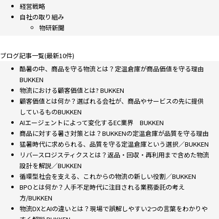
経営戦略
自社の取り組み
物研新聞
ブログ記事一覧(最新10件)
酷暑の中、商品を守る物流とは？定温倉庫が商品価値を守る理由
BUKKEN
物流における顧客価値とは? BUKKEN
顧客価値とは何か？選ばれる会社が、商品やサービスの先に提供
しているものBUKKEN
AIエージェントによって変化するEC業界 BUKKEN
商品に対する暑さ対策とは？BUKKENの定温倉庫が品質を守る理由
猛暑時代に求められる、品質を守る定温倉庫という選択／BUKKEN
リバースロジスティクスとは？返品・回収・再利用まで含めた物流
設計を解説／BUKKEN
循環型社会を支える、これからの物流の新しい役割／BUKKEN
BPOとは何か？人手不足時代に注目される業務委託の考え
方/BUKKEN
物流DXとAIの違いとは？現場で誤解しやすい2つの言葉をわかりや