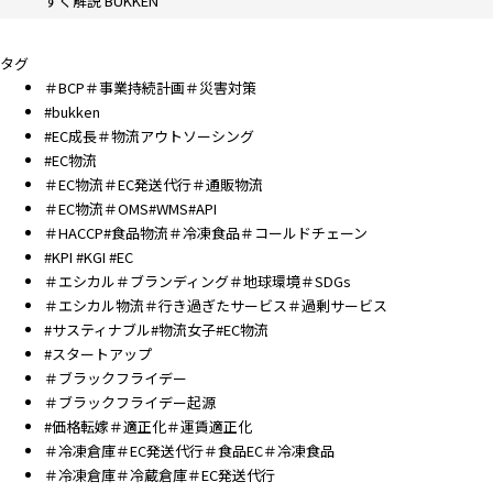
すく解説 BUKKEN
タグ
＃BCP＃事業持続計画＃災害対策
#bukken
#EC成長＃物流アウトソーシング
#EC物流
＃EC物流＃EC発送代行＃通販物流
＃EC物流＃OMS#WMS#API
＃HACCP#食品物流＃冷凍食品＃コールドチェーン
#KPI #KGI #EC
＃エシカル＃ブランディング＃地球環境＃SDGs
＃エシカル物流＃行き過ぎたサービス＃過剰サービス
#サスティナブル#物流女子#EC物流
#スタートアップ
＃ブラックフライデー
＃ブラックフライデー起源
#価格転嫁＃適正化＃運賃適正化
＃冷凍倉庫＃EC発送代行＃食品EC＃冷凍食品
＃冷凍倉庫＃冷蔵倉庫＃EC発送代行