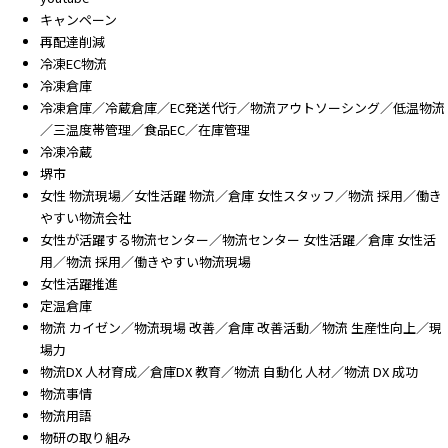
キャンペーン
再配達削減
冷凍EC物流
冷凍倉庫
冷凍倉庫／冷蔵倉庫／EC発送代行／物流アウトソーシング／低温物流
／三温度帯管理／食品EC／在庫管理
冷凍冷蔵
堺市
女性 物流現場／女性活躍 物流／倉庫 女性スタッフ／物流 採用／働き
やすい物流会社
女性が活躍する物流センター／物流センター 女性活躍／倉庫 女性活
用／物流 採用／働きやすい物流現場
女性活躍推進
定温倉庫
物流 カイゼン／物流現場 改善／倉庫 改善活動／物流 生産性向上／現
場力
物流DX 人材育成／倉庫DX 教育／物流 自動化 人材／物流 DX 成功
物流事情
物流用語
物研の取り組み