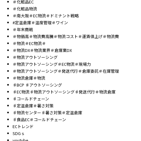
＃化粧品EC
＃化粧品物流
＃南大阪＃EC物流＃ドミナント戦略
#定温倉庫＃温度管理＃ワイン
＃年末商戦
＃物価高＃物流費高騰＃物流コスト＃運賃値上げ＃物流費
＃物流＃EC物流＃
＃物流DX＃物流業界＃倉庫業DX
＃物流アウトソーシング
＃物流アウトソーシング＃EC物流＃現場力
＃物流アウトソーシング＃発送代行＃倉庫委託＃在庫管理
＃物流倉庫＃物流
♯BCP ♯アウトソーシング
♯EC物流♯物流アウトソーシング♯発送代行＃物流倉庫
♯コールドチェーン
♯定温倉庫＃暑さ対策
♯物流センター♯暑さ対策＃定温倉庫
♯食品EC＃コールドチェーン
ECトレンド
SDGｓ
youtube