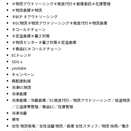
＃物流アウトソーシング＃発送代行＃倉庫委託＃在庫管理
＃物流倉庫＃物流
♯BCP ♯アウトソーシング
♯EC物流♯物流アウトソーシング♯発送代行＃物流倉庫
♯コールドチェーン
♯定温倉庫＃暑さ対策
♯物流センター♯暑さ対策＃定温倉庫
♯食品EC＃コールドチェーン
ECトレンド
SDGｓ
youtube
キャンペーン
再配達削減
冷凍EC物流
冷凍倉庫
冷凍倉庫／冷蔵倉庫／EC発送代行／物流アウトソーシング／低温物流
／三温度帯管理／食品EC／在庫管理
冷凍冷蔵
堺市
女性 物流現場／女性活躍 物流／倉庫 女性スタッフ／物流 採用／働き