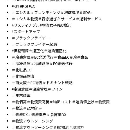
#KPI #KGI #EC
＃エシカル＃ブランディング＃地球環境＃SDGs
＃エシカル物流＃行き過ぎたサービス＃過剰サービス
#サスティナブル#物流女子#EC物流
#スタートアップ
＃ブラックフライデー
＃ブラックフライデー起源
#価格転嫁＃適正化＃運賃適正化
＃冷凍倉庫＃EC発送代行＃食品EC＃冷凍食品
＃冷凍倉庫＃冷蔵倉庫＃EC発送代行
＃化粧品EC
＃化粧品物流
＃南大阪＃EC物流＃ドミナント戦略
#定温倉庫＃温度管理＃ワイン
＃年末商戦
＃物価高＃物流費高騰＃物流コスト＃運賃値上げ＃物流費
＃物流＃EC物流＃
＃物流DX＃物流業界＃倉庫業DX
＃物流アウトソーシング
＃物流アウトソーシング＃EC物流＃現場力