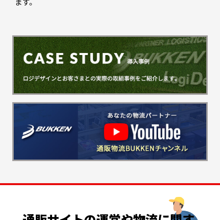
ます。
通販サイトの
運営や
物流に
関す