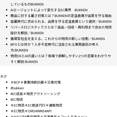
しているものBUKKEN
AIエージェントによって変化するEC業界 BUKKEN
商品に対する暑さ対策とは？BUKKENの定温倉庫が品質を守る理由
猛暑時代に求められる、品質を守る定温倉庫という選択／BUKKEN
リバースロジスティクスとは？返品・回収・再利用まで含めた物流
設計を解説／BUKKEN
循環型社会を支える、これからの物流の新しい役割／BUKKEN
BPOとは何か？人手不足時代に注目される業務委託の考え
方/BUKKEN
物流DXとAIの違いとは？現場で誤解しやすい2つの言葉をわかりや
すく解説 BUKKEN
タグ
＃BCP＃事業持続計画＃災害対策
#bukken
#EC成長＃物流アウトソーシング
#EC物流
＃EC物流＃EC発送代行＃通販物流
＃EC物流＃OMS#WMS#API
＃HACCP#食品物流＃冷凍食品＃コールドチェーン