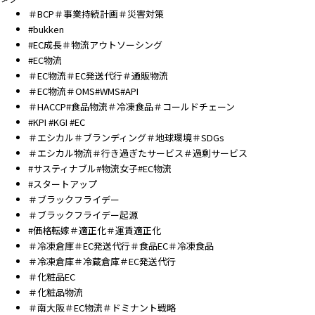
＃BCP＃事業持続計画＃災害対策
#bukken
#EC成長＃物流アウトソーシング
#EC物流
＃EC物流＃EC発送代行＃通販物流
＃EC物流＃OMS#WMS#API
＃HACCP#食品物流＃冷凍食品＃コールドチェーン
#KPI #KGI #EC
＃エシカル＃ブランディング＃地球環境＃SDGs
＃エシカル物流＃行き過ぎたサービス＃過剰サービス
#サスティナブル#物流女子#EC物流
#スタートアップ
＃ブラックフライデー
＃ブラックフライデー起源
#価格転嫁＃適正化＃運賃適正化
＃冷凍倉庫＃EC発送代行＃食品EC＃冷凍食品
＃冷凍倉庫＃冷蔵倉庫＃EC発送代行
＃化粧品EC
＃化粧品物流
＃南大阪＃EC物流＃ドミナント戦略