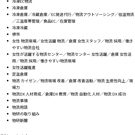
冷凍EC物流
冷凍倉庫
冷凍倉庫／冷蔵倉庫／EC発送代行／物流アウトソーシング／低温物流
／三温度帯管理／食品EC／在庫管理
冷凍冷蔵
堺市
女性 物流現場／女性活躍 物流／倉庫 女性スタッフ／物流 採用／働き
やすい物流会社
女性が活躍する物流センター／物流センター 女性活躍／倉庫 女性活
用／物流 採用／働きやすい物流現場
女性活躍推進
定温倉庫
物流 カイゼン／物流現場 改善／倉庫 改善活動／物流 生産性向上／現
場力
物流DX 人材育成／倉庫DX 教育／物流 自動化 人材／物流 DX 成功
物流事情
物流用語
物研の取り組み
物研新聞