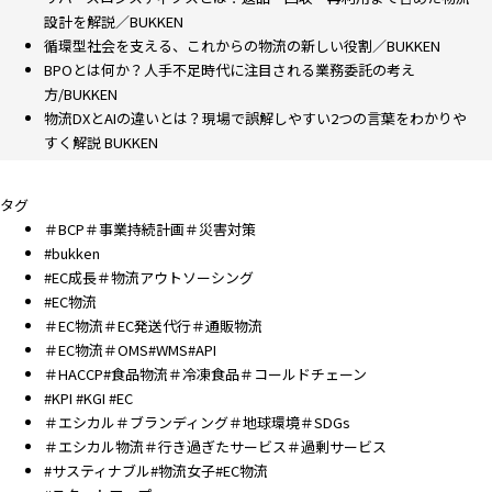
設計を解説／BUKKEN
循環型社会を支える、これからの物流の新しい役割／BUKKEN
BPOとは何か？人手不足時代に注目される業務委託の考え
方/BUKKEN
物流DXとAIの違いとは？現場で誤解しやすい2つの言葉をわかりや
すく解説 BUKKEN
タグ
＃BCP＃事業持続計画＃災害対策
#bukken
#EC成長＃物流アウトソーシング
#EC物流
＃EC物流＃EC発送代行＃通販物流
＃EC物流＃OMS#WMS#API
＃HACCP#食品物流＃冷凍食品＃コールドチェーン
#KPI #KGI #EC
＃エシカル＃ブランディング＃地球環境＃SDGs
＃エシカル物流＃行き過ぎたサービス＃過剰サービス
#サスティナブル#物流女子#EC物流