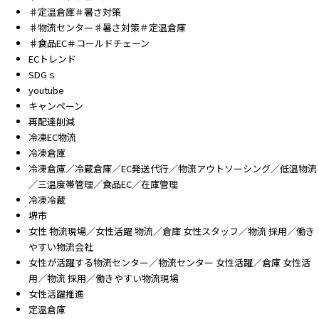
♯定温倉庫＃暑さ対策
♯物流センター♯暑さ対策＃定温倉庫
♯食品EC＃コールドチェーン
ECトレンド
SDGｓ
youtube
キャンペーン
再配達削減
冷凍EC物流
冷凍倉庫
冷凍倉庫／冷蔵倉庫／EC発送代行／物流アウトソーシング／低温物流
／三温度帯管理／食品EC／在庫管理
冷凍冷蔵
堺市
女性 物流現場／女性活躍 物流／倉庫 女性スタッフ／物流 採用／働き
やすい物流会社
女性が活躍する物流センター／物流センター 女性活躍／倉庫 女性活
用／物流 採用／働きやすい物流現場
女性活躍推進
定温倉庫