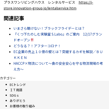
プラスワンリビングハウス レンタルサービス
https://i-
store.innovation-group.jp/lentalservice.htm
関連記事
いまさら聴けない！ブラックフライデーとは？
『くつ下たのしむ実験室 S.Labo』のご案内 12/17グラン
ドオープン
どうなる？！アフターコロナ！
EC企業の売上１０億の壁とは？突破するカギを解説／ＢＵ
ＫＫＥＮ
HACCP×物流について～食の安全安心を守る物流現場の考
え方～
カテゴリー
ECトレンド
ＩＴ用語
SDGｓ
ありがとう
お客様の取り組み