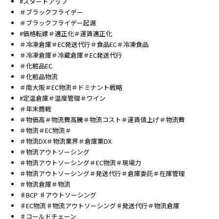
#スタートアップ
＃ブラックフライデー
＃ブラックフライデー起源
#価格転嫁＃適正化＃運賃適正化
＃冷凍倉庫＃EC発送代行＃食品EC＃冷凍食品
＃冷凍倉庫＃冷蔵倉庫＃EC発送代行
＃化粧品EC
＃化粧品物流
＃南大阪＃EC物流＃ドミナント戦略
#定温倉庫＃温度管理＃ワイン
＃年末商戦
＃物価高＃物流費高騰＃物流コスト＃運賃値上げ＃物流費
＃物流＃EC物流＃
＃物流DX＃物流業界＃倉庫業DX
＃物流アウトソーシング
＃物流アウトソーシング＃EC物流＃現場力
＃物流アウトソーシング＃発送代行＃倉庫委託＃在庫管理
＃物流倉庫＃物流
♯BCP ♯アウトソーシング
♯EC物流♯物流アウトソーシング♯発送代行＃物流倉庫
♯コールドチェーン