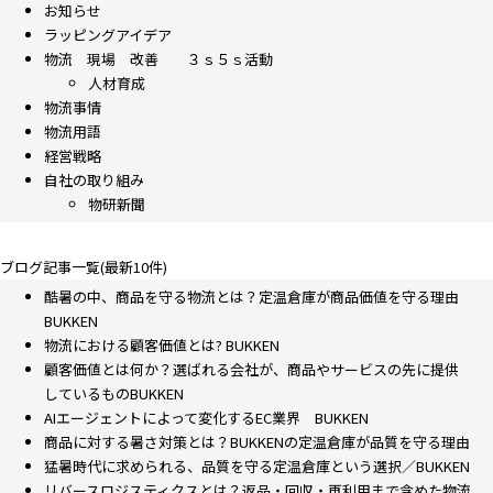
お知らせ
ラッピングアイデア
物流 現場 改善 ３ｓ５ｓ活動
人材育成
物流事情
物流用語
経営戦略
自社の取り組み
物研新聞
ブログ記事一覧(最新10件)
酷暑の中、商品を守る物流とは？定温倉庫が商品価値を守る理由
BUKKEN
物流における顧客価値とは? BUKKEN
顧客価値とは何か？選ばれる会社が、商品やサービスの先に提供
しているものBUKKEN
AIエージェントによって変化するEC業界 BUKKEN
商品に対する暑さ対策とは？BUKKENの定温倉庫が品質を守る理由
猛暑時代に求められる、品質を守る定温倉庫という選択／BUKKEN
リバースロジスティクスとは？返品・回収・再利用まで含めた物流