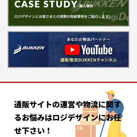
通販サイトの
運営や
物流に
関す
る
お悩みは
ロジデザインに
お任
せ下さい！