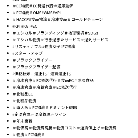
＃EC物流＃EC発送代行＃通販物流
＃EC物流＃OMS#WMS#API
＃HACCP#食品物流＃冷凍食品＃コールドチェーン
#KPI #KGI #EC
＃エシカル＃ブランディング＃地球環境＃SDGs
＃エシカル物流＃行き過ぎたサービス＃過剰サービス
#サスティナブル#物流女子#EC物流
#スタートアップ
＃ブラックフライデー
＃ブラックフライデー起源
#価格転嫁＃適正化＃運賃適正化
＃冷凍倉庫＃EC発送代行＃食品EC＃冷凍食品
＃冷凍倉庫＃冷蔵倉庫＃EC発送代行
＃化粧品EC
＃化粧品物流
＃南大阪＃EC物流＃ドミナント戦略
#定温倉庫＃温度管理＃ワイン
＃年末商戦
＃物価高＃物流費高騰＃物流コスト＃運賃値上げ＃物流費
＃物流＃EC物流＃