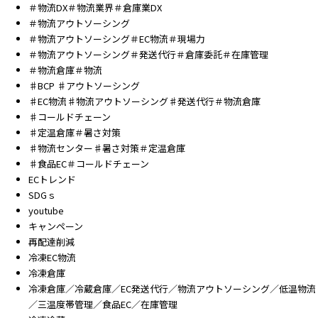
＃物流DX＃物流業界＃倉庫業DX
＃物流アウトソーシング
＃物流アウトソーシング＃EC物流＃現場力
＃物流アウトソーシング＃発送代行＃倉庫委託＃在庫管理
＃物流倉庫＃物流
♯BCP ♯アウトソーシング
♯EC物流♯物流アウトソーシング♯発送代行＃物流倉庫
♯コールドチェーン
♯定温倉庫＃暑さ対策
♯物流センター♯暑さ対策＃定温倉庫
♯食品EC＃コールドチェーン
ECトレンド
SDGｓ
youtube
キャンペーン
再配達削減
冷凍EC物流
冷凍倉庫
冷凍倉庫／冷蔵倉庫／EC発送代行／物流アウトソーシング／低温物流
／三温度帯管理／食品EC／在庫管理