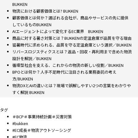
BUKKEN
物流における顧客価値とは? BUKKEN
顧客価値とは何か？選ばれる会社が、商品やサービスの先に提供
しているものBUKKEN
AIエージェントによって変化するEC業界 BUKKEN
商品に対する暑さ対策とは？BUKKENの定温倉庫が品質を守る理由
猛暑時代に求められる、品質を守る定温倉庫という選択／BUKKEN
リバースロジスティクスとは？返品・回収・再利用まで含めた物流
設計を解説／BUKKEN
循環型社会を支える、これからの物流の新しい役割／BUKKEN
BPOとは何か？人手不足時代に注目される業務委託の考え
方/BUKKEN
物流DXとAIの違いとは？現場で誤解しやすい2つの言葉をわかりや
すく解説 BUKKEN
タグ
＃BCP＃事業持続計画＃災害対策
#bukken
#EC成長＃物流アウトソーシング
#EC物流