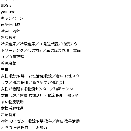
SDGｓ
youtube
キャンペーン
再配達削減
冷凍EC物流
冷凍倉庫
冷凍倉庫／冷蔵倉庫／EC発送代行／物流アウ
トソーシング／低温物流／三温度帯管理／食品
EC／在庫管理
冷凍冷蔵
堺市
女性 物流現場／女性活躍 物流／倉庫 女性スタ
ッフ／物流 採用／働きやすい物流会社
女性が活躍する物流センター／物流センター
女性活躍／倉庫 女性活用／物流 採用／働きや
すい物流現場
女性活躍推進
定温倉庫
物流 カイゼン／物流現場 改善／倉庫 改善活動
／物流 生産性向上／現場力