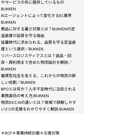
やサービスの先に提供しているもの
BUKKEN
AIエージェントによって変化するEC業界
BUKKEN
商品に対する暑さ対策とは？BUKKENの定
温倉庫が品質を守る理由
猛暑時代に求められる、品質を守る定温倉
庫という選択／BUKKEN
リバースロジスティクスとは？返品・回
収・再利用まで含めた物流設計を解説／
BUKKEN
循環型社会を支える、これからの物流の新
しい役割／BUKKEN
BPOとは何か？人手不足時代に注目される
業務委託の考え方/BUKKEN
物流DXとAIの違いとは？現場で誤解しやす
い2つの言葉をわかりやすく解説 BUKKEN
＃BCP＃事業持続計画＃災害対策