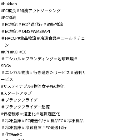
#bukken
#EC成長＃物流アウトソーシング
#EC物流
＃EC物流＃EC発送代行＃通販物流
＃EC物流＃OMS#WMS#API
＃HACCP#食品物流＃冷凍食品＃コールドチェ
ーン
#KPI #KGI #EC
＃エシカル＃ブランディング＃地球環境＃
SDGs
＃エシカル物流＃行き過ぎたサービス＃過剰サ
ービス
#サスティナブル#物流女子#EC物流
#スタートアップ
＃ブラックフライデー
＃ブラックフライデー起源
#価格転嫁＃適正化＃運賃適正化
＃冷凍倉庫＃EC発送代行＃食品EC＃冷凍食品
＃冷凍倉庫＃冷蔵倉庫＃EC発送代行
＃化粧品EC