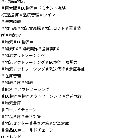
＃化粧品物流
＃南大阪＃EC物流＃ドミナント戦略
#定温倉庫＃温度管理＃ワイン
＃年末商戦
＃物価高＃物流費高騰＃物流コスト＃運賃値上
げ＃物流費
＃物流＃EC物流＃
＃物流DX＃物流業界＃倉庫業DX
＃物流アウトソーシング
＃物流アウトソーシング＃EC物流＃現場力
＃物流アウトソーシング＃発送代行＃倉庫委託
＃在庫管理
＃物流倉庫＃物流
♯BCP ♯アウトソーシング
♯EC物流♯物流アウトソーシング♯発送代行
＃物流倉庫
♯コールドチェーン
♯定温倉庫＃暑さ対策
♯物流センター♯暑さ対策＃定温倉庫
♯食品EC＃コールドチェーン
ECトレンド