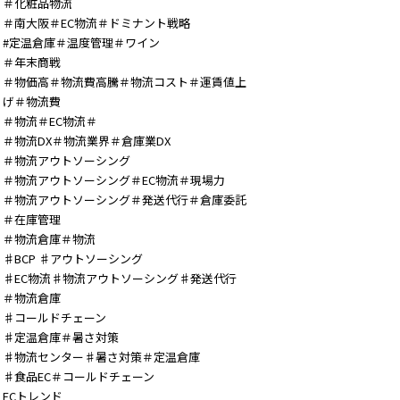
＃化粧品物流
＃南大阪＃EC物流＃ドミナント戦略
#定温倉庫＃温度管理＃ワイン
＃年末商戦
＃物価高＃物流費高騰＃物流コスト＃運賃値上
げ＃物流費
＃物流＃EC物流＃
＃物流DX＃物流業界＃倉庫業DX
＃物流アウトソーシング
＃物流アウトソーシング＃EC物流＃現場力
＃物流アウトソーシング＃発送代行＃倉庫委託
＃在庫管理
＃物流倉庫＃物流
♯BCP ♯アウトソーシング
♯EC物流♯物流アウトソーシング♯発送代行
＃物流倉庫
♯コールドチェーン
♯定温倉庫＃暑さ対策
♯物流センター♯暑さ対策＃定温倉庫
♯食品EC＃コールドチェーン
ECトレンド