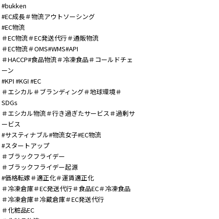
#bukken
#EC成長＃物流アウトソーシング
#EC物流
＃EC物流＃EC発送代行＃通販物流
＃EC物流＃OMS#WMS#API
＃HACCP#食品物流＃冷凍食品＃コールドチェ
ーン
#KPI #KGI #EC
＃エシカル＃ブランディング＃地球環境＃
SDGs
＃エシカル物流＃行き過ぎたサービス＃過剰サ
ービス
#サスティナブル#物流女子#EC物流
#スタートアップ
＃ブラックフライデー
＃ブラックフライデー起源
#価格転嫁＃適正化＃運賃適正化
＃冷凍倉庫＃EC発送代行＃食品EC＃冷凍食品
＃冷凍倉庫＃冷蔵倉庫＃EC発送代行
＃化粧品EC