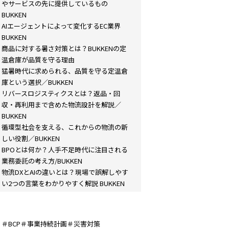
やサービスの先に提供しているもの
BUKKEN
AIエージェントによって変化するEC業界
BUKKEN
商品に対する暑さ対策とは？BUKKENの定
温倉庫が品質を守る理由
猛暑時代に求められる、品質を守る定温倉
庫という選択／BUKKEN
リバースロジスティクスとは？返品・回
収・再利用まで含めた物流設計を解説／
BUKKEN
循環型社会を支える、これからの物流の新
しい役割／BUKKEN
BPOとは何か？人手不足時代に注目される
業務委託の考え方/BUKKEN
物流DXとAIの違いとは？現場で誤解しやす
い2つの言葉をわかりやすく解説 BUKKEN
＃BCP＃事業持続計画＃災害対策