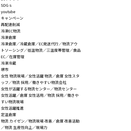
SDGｓ
youtube
キャンペーン
再配達削減
冷凍EC物流
冷凍倉庫
冷凍倉庫／冷蔵倉庫／EC発送代行／物流アウ
トソーシング／低温物流／三温度帯管理／食品
EC／在庫管理
冷凍冷蔵
堺市
女性 物流現場／女性活躍 物流／倉庫 女性スタ
ッフ／物流 採用／働きやすい物流会社
女性が活躍する物流センター／物流センター
女性活躍／倉庫 女性活用／物流 採用／働きや
すい物流現場
女性活躍推進
定温倉庫
物流 カイゼン／物流現場 改善／倉庫 改善活動
／物流 生産性向上／現場力